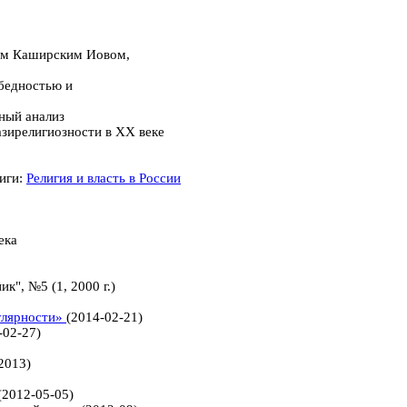
ом Каширским Иовом,
бедностью и
вный анализ
азирелигиозности в XX веке
иги:
Религия и власть в России
ека
к", №5 (1, 2000 г.)
улярности»
(2014-02-21)
-02-27)
2013)
(2012-05-05)