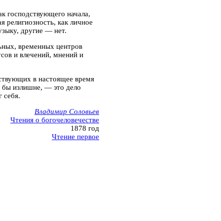
как
господствующего начала,
ая религиозность, как личное
узыку, другие — нет.
льных, временных центров
усов и влечений, мнений и
дствующих в настоящее время
о бы излишне, — это дело
 себя.
Владимир Соловьев
Чтения о богочеловечестве
1878 год
Чтение первое