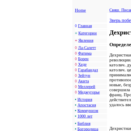
Home
Свящ. Писа
Зверь поб
◊
Главная
Дехрис
+
Категории
+
Явления
Определе
◊
Ла-Салетт
◊
Фатима
Дехристиан
◊
Борен
революции.
◊
Хеде
католич. д
католич. ц
◊
Гарабандал
принималис
◊
Зейтун
противопос
◊
Акита
новые, без
◊
Меллерей
совершила 
◊
Меджугорье
франц. Про
•
История
действител
удалось вве
•
Апостасия
•
Коммунизм
•
1000 лет
•
Библия
Дехристиан
•
Богородица