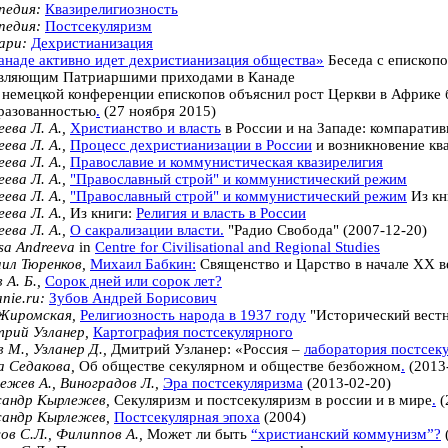
педия:
Квазирелигиозность
педия:
Постсекуляризм
ари:
Дехристианизация
анаде активно идет дехристианизация общества»
Беседа с епископ
вляющим Патриаршими приходами в Канаде
 немецкой конференции епископов объяснил рост Церкви в Африке 
разованностью
.
(27 ноября 2015)
ева Л. А.,
Христианство и власть
в России и на Западе: компарати
ева Л. А.,
Процесс дехристианизации в России
и возникновение кв
ева Л. А.,
Православие и коммунистическая квазирелигия
ева Л. А.,
"Православный строй" и коммунистический режим
ева Л. А.,
"Православный строй" и коммунистический режим
Из кн
ева Л. А.,
Из книги:
Религия и власть в России
ева Л. А.,
О сакрализации власти.
"Радио Свобода"
(2007-12-20)
ssa Andreeva
in
Centre for Civilisational and Regional Studies
ил Тюренков,
Михаил Бабкин:
Священство и Царство в начале XX в
 А. Б.,
Сорок дней или сорок лет?
nie.ru:
Зубов Андрей Борисович
 Жиромская,
Религиозность народа в 1937 году
"Исторический вестни
рий Узланер,
Картография постсекулярного
 М., Узланер Д.,
Дмитрий Узланер: «Россия –
лаборатория постсек
а Седакова,
Об обществе секулярном и обществе
безбожном
.
(2013
ежев А., Виноградов Л.,
Эра постсекуляризма
(2013-02-20)
сандр Кырлежев,
Секуляризм и постсекуляризм в россии и в
мире
.
(
сандр Кырлежев,
Постсекулярная эпоха
(2004)
ов С.Л., Филиппов А.,
Может ли быть
“христианский коммунизм”?