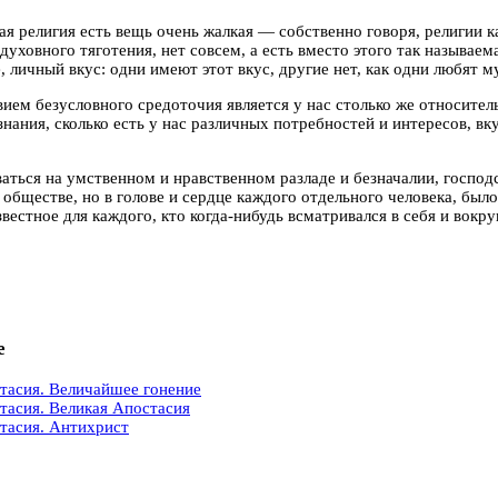
я религия есть вещь очень жалкая
— собственно говоря, религии 
 духовного тяготения,
нет совсем, а есть вместо этого так называем
, личный вкус: одни имеют этот вкус, другие нет, как одни любят м
вием безусловного средоточия является у нас столько же относите
знания, сколько есть у нас различных потребностей и интересов, вк
аться на умственном и нравственном разладе и безначалии, госпо
в обществе, но в голове и сердце каждого отдельного человека, был
вестное для каждого, кто когда-нибудь всматривался в себя и вокруг
е
тасия. Величайшее гонение
тасия. Великая Апостасия
тасия. Антихрист