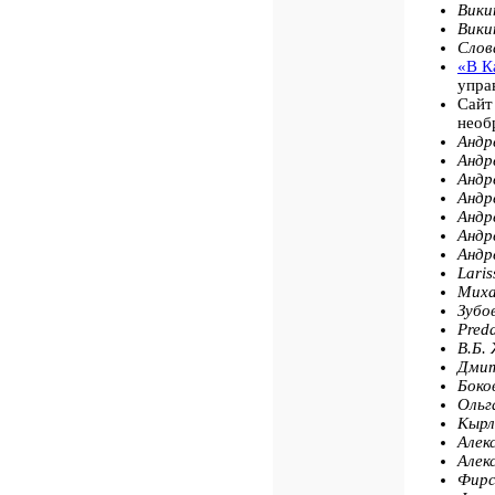
Вики
Вики
Слов
«В К
упра
Сайт
необ
Андре
Андре
Андре
Андре
Андре
Андре
Андре
Lari
Миха
Зубов
Preda
В.Б.
Дмит
Боков
Ольг
Кырл
Алек
Алек
Фирс