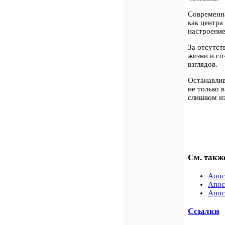
Современна
как
центра
настроение
За отсутст
жизни и со
взглядов.
Останавлив
не только 
слишком из
См. такж
Апос
Апос
Апос
Ссылки