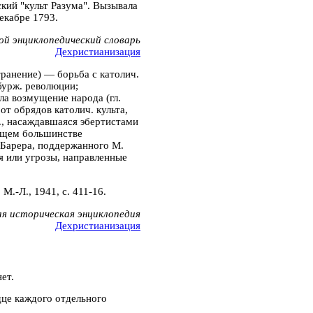
кий "культ Разума". Вызывала
екабре 1793.
ой энциклопедический словарь
Дехристианизация
ранение) — борьба с католич.
бурж. революции;
ла возмущение народа (гл.
от обрядов католич. культа,
Д., насаждавшаяся эбертистами
яющем большинстве
. Барера, поддержанного М.
я или угрозы, направленные
М.-Л., 1941, с. 411-16.
я историческая энциклопедия
Дехристианизация
ет.
дце каждого отдельного