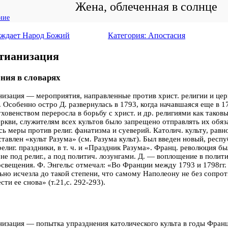
Жена, облеченная в солнце
ние
еждает Народ Божий
Категория: Апостасия
тианизация
ния в словарях
изация — мероприятия, направленные против христ. религии и цер
 Особенно остро Д. развернулась в 1793, когда начавшаяся еще в 1
уховенством переросла в борьбу с христ. и др. религиями как тако
еркви, служителям всех культов было запрещено отправлять их обяз
ь меры против религ. фанатизма и суеверий. Католич. культу, равно 
тавлен «культ Разума» (см. Разума культ). Был введен новый, респу
религ. праздники, в т. ч. и «Праздник Разума». Франц. революция б
не под религ., а под политич. лозунгами. Д. — воплощение в полити
свещения. Ф. Энгельс отмечал: «Во Франции между 1793 и 1798гг.
ьно исчезла до такой степени, что самому Наполеону не без сопрот
сти ее снова» (т.21,с. 292-293).
изация — попытка упразднения католического культа в годы Фран