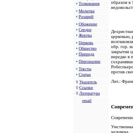
образом в 
•
Толкования
недовольст
•
Молитва
•
Розарий
•
Обожение
•
Сердце
Дехристиан
•
Жертва
церковью, 
возглавлял
•
Церковь
обр. гор. 
•
Общество
закрытии ц
•
Природа
нередко в 
сохранявше
•
Персоналии
Робеспьеро
•
Тексты
против сво
•
Статьи
Лит.: Франц
◊
Указатель
◊
Ссылки
◊
Литература
email
Современ
Современна
Умственный
человека.