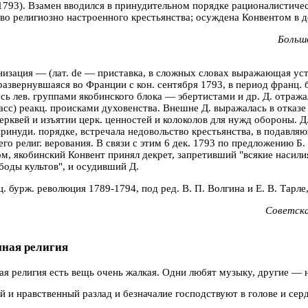
1793). Взамен вводился в принудительном порядке рационалистичес
во религиозно настроенного крестьянства; осуждена Конвентом в д
Больш
изация — (лат. de — приставка, в сложных словах выражающая уст
развернувшаяся во Франции с кон. сентября 1793, в период франц. 
ась лев. группами якобинского блока — эбертистами и др. Д. отража
масс) реакц. происками духовенства. Внешне Д. выражалась в отказе 
ерквей и изъятии церк. ценностей и колоколов для нужд обороны. 
принуди. порядке, встречала недовольство крестьянства, в подавл
го религ. верования. В связи с этим 6 дек. 1793 по предложению Б
м, якобинский Конвент принял декрет, запретивший "всякие насили
боды культов", и осудивший Д.
. бурж. революция 1789-1794, под ред. В. П. Волгина и Е. В. Тарле, 
Советска
ная религия
я религия есть вещь очень жалкая. Одни любят музыку, другие — н
 и нравственный разлад и безначалие господствуют в голове и сер