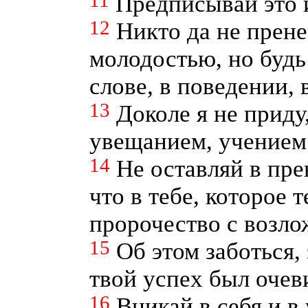
11
Предписывай это и
12
Никто да не прене
молодостью, но будь
слове, в поведении, в
13
Доколе я не приду
увещанием, учением
14
Не оставляй в пр
что в тебе, которое 
пророчество с возло
15
Об этом заботься,
твой успех был очев
16
Вникай в себя и в