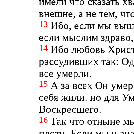
имели что сказать х
внешне, а не тем, что
13
Ибо, если мы вышл
если мыслим здраво, 
14
Ибо любовь Христ
рассудивших так: Од
все умерли.
15
А за всех Он умер
себя жили, но для У
Воскресшего.
16
Так что отныне мы
плоти. Если мы и зна