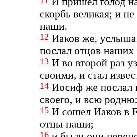
11
И пришел голод на
скорбь великая; и н
наши.
12
Иаков же, услышав
послал отцов наших 
13
И во второй раз 
своими, и стал изве
14
Иосиф же послал и
своего, и всю родню
15
И сошел Иаков в Е
отцы наши;
16
и были они перен