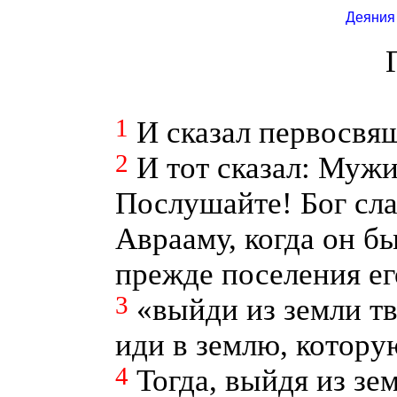
Деяния
1
И сказал первосвящ
2
И тот сказал: Мужи
Послушайте! Бог сл
Аврааму, когда он б
прежде поселения его
3
«выйди из земли тв
иди в землю, котору
4
Тогда, выйдя из зе