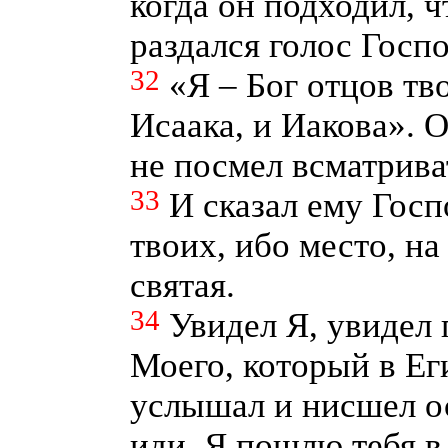
когда он подходил, 
раздался голос Госпо
32
«Я – Бог отцов тв
Исаака, и Иакова». 
не посмел всматрива
33
И сказал ему Госп
твоих, ибо место, на
святая.
34
Увидел Я, увидел
Моего, который в Еги
услышал и нисшел ос
иди, Я пошлю тебя в