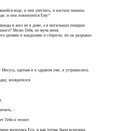
шейся воде, и они улеглись, и настала тишина.
воде, и они повинуются Ему?
дежды и жил не в доме, а в могильных пещерах.
ышнего? Молю Тебя, не мучь меня.
его цепями и кандалами и стерегли; но он разрывал
 Иисуса, одетым и в здравом уме, и устрашились.
дку, возвратился.
м,
ечить, –
т Тебя и теснит.
ине коснулась Его, и как тотчас была исцелена.