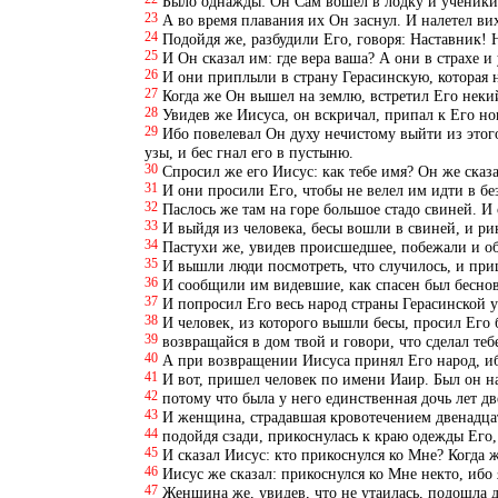
Было однажды: Он Сам вошел в лодку и ученики Е
23
А во время плавания их Он заснул. И налетел вих
24
Подойдя же, разбудили Его, говоря: Наставник! 
25
И Он сказал им: где вера ваша? А они в страхе и
26
И они приплыли в страну Герасинскую, которая 
27
Когда же Он вышел на землю, встретил Его некий
28
Увидев же Иисуса, он вскричал, припал к Его но
29
Ибо повелевал Он духу нечистому выйти из этого
узы, и бес гнал его в пустыню.
30
Спросил же его Иисус: как тебе имя? Он же сказа
31
И они просили Его, чтобы не велел им идти в бе
32
Паслось же там на горе большое стадо свиней. И
33
И выйдя из человека, бесы вошли в свиней, и рин
34
Пастухи же, увидев происшедшее, побежали и об
35
И вышли люди посмотреть, что случилось, и при
36
И сообщили им видевшие, как спасен был бесно
37
И попросил Его весь народ страны Герасинской у
38
И человек, из которого вышли бесы, просил Его 
39
возвращайся в дом твой и говори, что сделал те
40
А при возвращении Иисуса принял Его народ, иб
41
И вот, пришел человек по имени Иаир. Был он на
42
потому что была у него единственная дочь лет дв
43
И женщина, страдавшая кровотечением двенадцать
44
подойдя сзади, прикоснулась к краю одежды Его, 
45
И сказал Иисус: кто прикоснулся ко Мне? Когда ж
46
Иисус же сказал: прикоснулся ко Мне некто, ибо
47
Женщина же, увидев, что не утаилась, подошла д