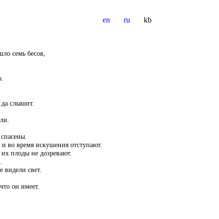
en
ru
kb
ло семь бесов,
о.
 да слышит.
ли.
 спасены.
т, и во время искушения отступают.
 их плоды не дозревают.
.
е видели свет.
 что он имеет.