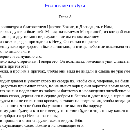
Евангелие от Луки
Глава 8
проповедуя и благовествуя Царство Божие, и Двенадцать с Ним,
 злых духов и болезней: Мария, называемая Магдалиной, из которой выш
усанна, и другие многие, служившие им своим имением.
из всех городов приходили к Нему, Он сказал в притче:
е семя упало при дороге и было затоптано, и птицы небесные поклевали ег
то не имело влаги.
терние и заглушило его.
вело плод сторичный. Говоря это, Он возглашал: имеющий уши слышать,
ить притча эта?
ожия, а прочим в притчах, чтобы они видя не видели и слыша не уразуме
е.
ходит диавол и уносит слово из сердца их, чтобы они, уверовав, не были
, с радостью приемлют слово, но не имеют корня; они короткое время веря
тях жизни подавляют их заботы и богатство и наслаждения житейские: и
лышав слово, держат его в сердце добром и благом и дают плод в терпении
удом или не ставит под кровать, а ставит на подсвечник, чтобы входящи
кровенного, что не было бы узнано и не вышло бы наружу.
ому дано будет, и кто не имеет, у того взято будет и то, что ему кажется,
и добраться до Него из-за толпы,
ои пришли и стоят снаружи, желая видеть Тебя.
то слушающие слово Божие и исполняющие его.