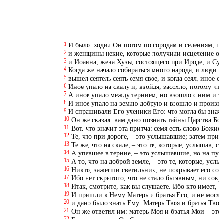
1
И было: ходил Он потом по городам и селениям, 
2
и женщины некие, которые получили исцеление от
3
и Иоанна, жена Хузы, состоящего при Ироде, и С
4
Когда же начало собираться много народа, и люди 
5
вышел сеятель сеять семя свое, и когда сеял, ино
6
Иное упало на скалу и, взойдя, засохло, потому ч
7
А иное упало между тернием, но взошло с ним и 
8
И иное упало на землю добрую и взошло и произ
9
И спрашивали Его ученики Его: что могла бы знач
10
Он же сказал: вам дано познать тайны Царства Б
11
Вот, что значит эта притча: семя есть слово Божи
12
Те, что при дороге, – это услышавшие; затем при
13
Те же, что на скале, – это те, которые, услышав
14
А упавшее в терние, – это услышавшие, но на пу
15
А то, что на доброй земле, – это те, которые, ус
16
Никто, зажегши светильник, не покрывает его сос
17
Ибо нет скрытого, что не стало бы явным, ни со
18
Итак, смотрите, как вы слушаете. Ибо кто имеет, т
19
И пришли к Нему Матерь и братья Его, и не могл
20
и дано было знать Ему: Матерь Твоя и братья Тв
21
Он же ответил им: матерь Моя и братья Мои – э
22