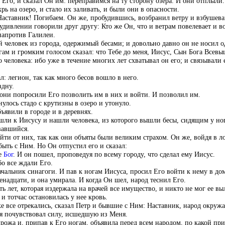
го; и сказал Он им: переправимся на ту сторону озера. И они отплыли.
рь на озеро, и стало их заливать, и были они в опасности.
Наставник! Погибаем. Он же, пробудившись, возбранил ветру и взбушевав
 удивлении говорили друг другу: Кто же Он, что и ветрам повелевает и 
напротив Галилеи.
 человек из города, одержимый бесами; и довольно давно он не носил о
гам и громким голосом сказал: что Тебе до меня, Иисус, Сын Бога Всев
 человека: ибо уже в течение многих лет схватывал он его; и связывали 
л: легион, так как много бесов вошло в него.
здну.
 они попросили Его позволить им в них и войти. И позволил им.
улось стадо с крутизны в озеро и утонуло.
ъявили в городе и в деревнях.
шли к Иисусу и нашли человека, из которого вышли бесы, сидящим у ног
вавшийся.
йти от них, так как они объяты были великим страхом. Он же, войдя в ло
быть с Ним. Но Он отпустил его и сказал:
бе
Бог
. И он пошел, проповедуя по всему городу, что сделал ему Иисус.
о все ждали Его.
чальник синагоги. И пав к ногам Иисуса, просил Его войти к нему в до
енадцати, и она умирала. И когда Он шел, народ теснил Его.
 лет, которая издержала на врачей все имущество, и никто не мог ее выл
и тотчас остановилась у нее кровь.
е все отрекались, сказал Петр и бывшие с Ним: Наставник, народ окружае
 я почувствовал силу, исшедшую из Меня.
рожа и, припав к Его ногам, объявила перед всем народом, по какой прич