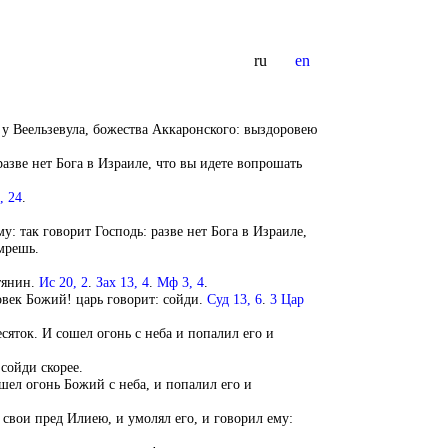
ru
en
е у Веельзевула, божества Аккаронского: выздоровею
азве нет Бога в Израиле, что вы идете вопрошать
, 24
.
у: так говорит Господь: разве нет Бога в Израиле,
умрешь.
тянин.
Ис 20, 2
.
Зах 13, 4
.
Мф 3, 4
.
ловек Божий! царь говорит: сойди.
Суд 13, 6
.
3 Цар
есяток. И сошел огонь с неба и попалил его и
 сойди скорее.
ошел огонь Божий с неба, и попалил его и
 свои пред Илиею, и умолял его, и говорил ему: