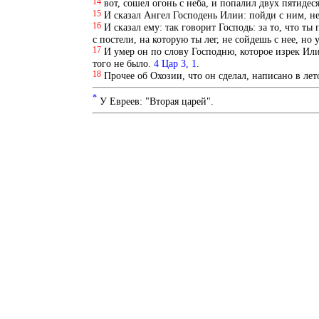
14
вот, сошел огонь с неба, и попалил двух пятидес
15
И сказал Ангел Господень Илии: пойди с ним, не 
16
И сказал ему: так говорит Господь: за то, что т
с постели, на которую ты лег, не сойдешь с нее, но 
17
И умер он по слову Господню, которое изрек Илия
того не было.
4 Цар 3, 1
.
18
Прочее об Охозии, что он сделал, написано в ле
*
У Евреев: "Вторая царей".