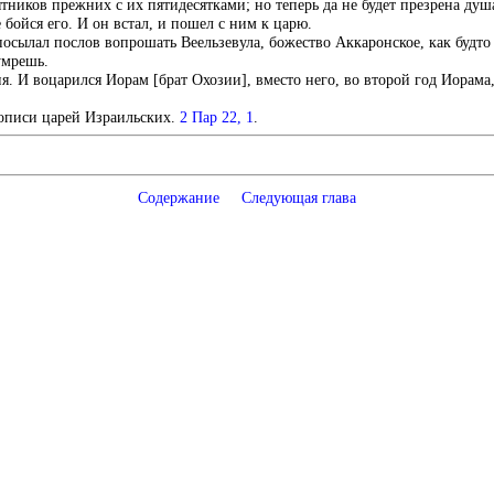
ятников прежних с их пятидесятками; но теперь да не будет презрена ду
бойся его. И он встал, и пошел с ним к царю.
ы посылал послов вопрошать Веельзевула, божество Аккаронское, как будто
умрешь.
. И воцарился Иорам [брат Охозии], вместо него, во второй год Иорама,
тописи царей Израильских.
2 Пар 22, 1
.
Содержание
Следующая глава