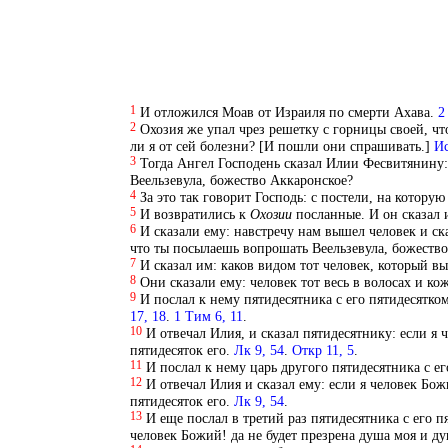
1
И отложился Моав от Израиля по смерти Ахава.
2
2
Охозия же упал чрез решетку с горницы своей, чт
ли я от сей болезни? [И пошли они спрашивать.]
Ис
3
Тогда Ангел Господень сказал Илии Фесвитянину: 
Веельзевула, божество Аккаронское?
4
За это так говорит Господь: с постели, на которую
5
И возвратились к
Охозии
посланные. И он сказал и
6
И сказали ему: навстречу нам вышел человек и ска
что ты посылаешь вопрошать Веельзевула, божество 
7
И сказал им: каков видом тот человек, который в
8
Они сказали ему: человек тот весь в волосах и к
9
И послал к нему пятидесятника с его пятидесятком
17, 18
.
1 Тим 6, 11
.
10
И отвечал Илия, и сказал пятидесятнику: если я 
пятидесяток его.
Лк 9, 54
.
Откр 11, 5
.
11
И послал к нему царь другого пятидесятника с ег
12
И отвечал Илия и сказал ему: если я человек Бож
пятидесяток его.
Лк 9, 54
.
13
И еще послал в третий раз пятидесятника с его п
человек Божий! да не будет презрена душа моя и ду