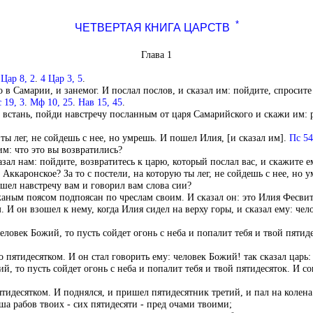
*
ЧЕТВЕРТАЯ КНИГА ЦАРСТВ
Глава 1
 Цар 8, 2
.
4 Цар 3, 5
.
о в Самарии, и занемог. И послал послов, и сказал им: пойдите, спросит
 19, 3
.
Мф 10, 25
.
Нав 15, 45
.
встань, пойди навстречу посланным от царя Самарийского и скажи им: р
 ты лег, не сойдешь с нее, но умрешь. И пошел Илия, [и сказал им].
Пс 54
м: что это вы возвратились?
зал нам: пойдите, возвратитесь к царю, который послал вас, и скажите ем
Аккаронское? За то с постели, на которую ты лег, не сойдешь с нее, но 
ышел навстречу вам и говорил вам слова сии?
ожаным поясом подпоясан по чреслам своим. И сказал он: это Илия Фесви
. И он взошел к нему, когда Илия сидел на верху горы, и сказал ему: че
человек Божий, то пусть сойдет огонь с неба и попалит тебя и твой пятид
о пятидесятком. И он стал говорить ему: человек Божий! так сказал царь:
ий, то пусть сойдет огонь с неба и попалит тебя и твой пятидесяток. И с
ятидесятком. И поднялся, и пришел пятидесятник третий, и пал на колена
ша рабов твоих - сих пятидесяти - пред очами твоими;