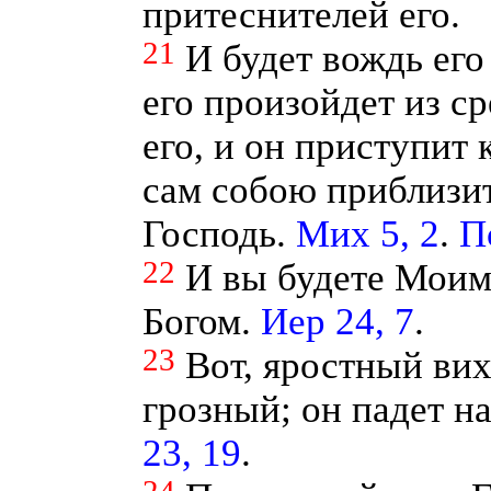
притеснителей его.
21
И будет вождь его
его произойдет из с
его, и он приступит 
сам собою приблизит
Господь.
Мих 5, 2
.
П
22
И вы будете Моим
Богом.
Иер 24, 7
.
23
Вот, яростный вих
грозный; он падет н
23, 19
.