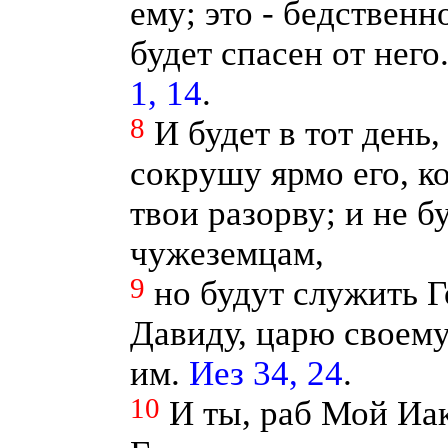
ему; это - бедственн
будет спасен от него
1, 14
.
8
И будет в тот день
сокрушу ярмо его, ко
твои разорву; и не б
чужеземцам,
9
но будут служить Г
Давиду, царю своему
им.
Иез 34, 24
.
10
И ты, раб Мой Иак