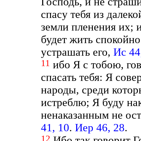
Господь, и не страши
спасу тебя из далеко
земли пленения их; 
будет жить спокойно
устрашать его,
Ис 44
11
ибо Я с тобою, го
спасать тебя: Я сов
народы, среди которы
истреблю; Я буду нак
ненаказанным не ос
41, 10
.
Иер 46, 28
.
12
Ибо так говорит Г