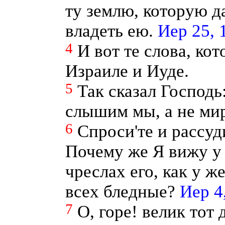
ту землю, которую да
владеть ею.
Иер 25, 
4
И вот те слова, ко
Израиле и Иуде.
5
Так сказал Господь
слышим мы, а не мир
6
Спроси'те и рассуд
Почему же Я вижу у
чреслах его, как у ж
всех бледные?
Иер 4
7
О, горе! велик тот