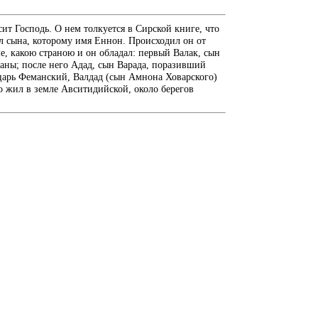
ит Господь. О нем толкуется в Сирской книге, что
л сына, которому имя Еннон. Происходил он от
е, какою страною и он обладал: первый Валак, сын
раны; после него Адад, сын Варада, поразивший
царь Феманский, Валдад (сын Амнона Ховарского)
о жил в земле Авситидийской, около берегов