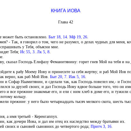
КНИГА ИОВА
Глава 42
не может быть остановлено.
Быт 18, 14
.
Мф 19, 26
.
я? - Так, я говорил о том, чего не разумел, о делах чудных для меня, ко
 спрашивать у Тебя, объясни мне.
видят Тебя;
Ис 55, 3
.
Лк 5, 8
.
е.
ову, сказал Господь Елифазу Феманитянину: горит гнев Мой на тебя и на 
пойдите к рабу Моему Иову и принесите за себя жертву; и раб Мой Иов по
так верно, как раб Мой Иов.
Быт 20, 7
.
Иак 5, 16
.
и Софар Наамитянин, и сделали так, как Господь повелел им,- и Госпо
лился за друзей своих; и дал Господь Иову вдвое больше того, что он и
его и все прежние знакомые его, и ели с ним хлеб в доме его, и тужили с
олотому кольцу.
жели прежние: у него было четырнадцать тысяч мелкого скота, шесть тыся
я, а имя третьей - Керенгаппух.
н, как дочери Иова, и дал им отец их наследство между братьями их.
вей своих и сыновей сыновних до четвертого рода;
Притч 3, 16
.