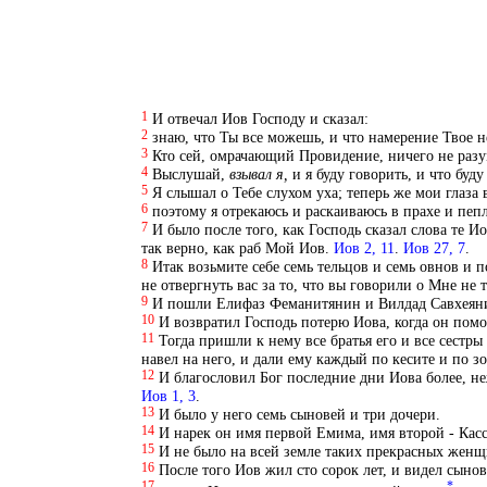
1
И отвечал Иов Господу и сказал:
2
знаю, что Ты все можешь, и что намерение Твое 
3
Кто сей, омрачающий Провидение, ничего не разуме
4
Выслушай,
взывал
я,
и я буду говорить, и что буду
5
Я слышал о Тебе слухом уха; теперь же мои глаза 
6
поэтому я отрекаюсь и раскаиваюсь в прахе и пепл
7
И было после того, как Господь сказал слова те И
так верно, как раб Мой Иов.
Иов 2, 11
.
Иов 27, 7
.
8
Итак возьмите себе семь тельцов и семь овнов и 
не отвергнуть вас за то, что вы говорили о Мне не 
9
И пошли Елифаз Феманитянин и Вилдад Савхеянин 
10
И возвратил Господь потерю Иова, когда он помо
11
Тогда пришли к нему все братья его и все сестры 
навел на него, и дали ему каждый по кесите и по з
12
И благословил Бог последние дни Иова более, не
Иов 1, 3
.
13
И было у него семь сыновей и три дочери.
14
И нарек он имя первой Емима, имя второй - Касси
15
И не было на всей земле таких прекрасных женщи
16
После того Иов жил сто сорок лет, и видел сыно
17
*