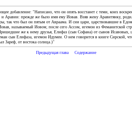
ее добавление: "Написано, что он опять восстанет с теми, коих воскрес
 и Аравии: прежде же было имя ему Иовав. Взяв жену Аравитянку, роди
ры, так что был он пятым от Авраама. И сии цари, царствовавшие в Едом
 Иовав, называемый Иовом; после сего Ассом, игемон из Феманитской ст
 Пришедшие же к нему друзья, Елифаз (сын Софана) от сынов Исавовых, 
ман сын Елифаза, игемон Идумеи. О нем говорится в книге Сирской, чт
л Зареф, от востока солнца.)"
Предыдущая глава
Содержание