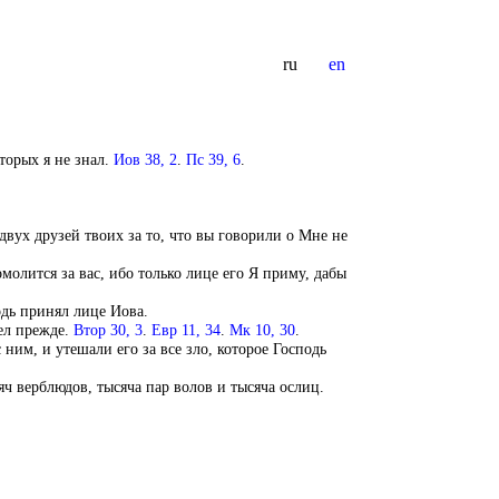
ru
en
торых я не знал.
Иов 38, 2
.
Пс 39, 6
.
двух друзей твоих за то, что вы говорили о Мне не
молится за вас, ибо только лице его Я приму, дабы
дь принял лице Иова.
мел прежде.
Втор 30, 3
.
Евр 11, 34
.
Мк 10, 30
.
 ним, и утешали его за все зло, которое Господь
ч верблюдов, тысяча пар волов и тысяча ослиц.