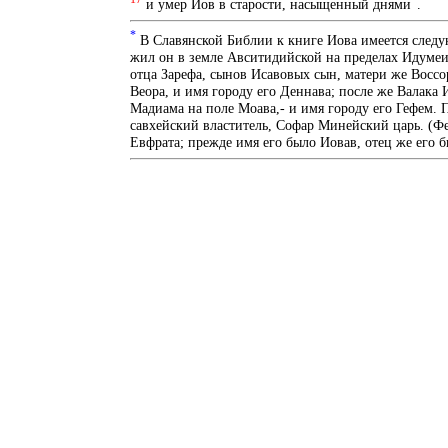
и умер Иов в старости, насыщенный днями
.
*
В Славянской Библии к книге Иова имеется следующ
жил он в земле Авситидийской на пределах Идумеи
отца Зарефа, сынов Исавовых сын, матери же Воссо
Веора, и имя городу его Деннава; после же Валака
Мадиама на поле Моава,- и имя городу его Гефем.
савхейский властитель, Софар Минейский царь. (Фе
Евфрата; прежде имя его было Иовав, отец же его бы