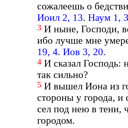
сожалеешь о бедств
Иоил 2, 13
.
Наум 1, 
3
И ныне, Господи, 
ибо лучше мне умере
19, 4
.
Иов 3, 20
.
4
И сказал Господь: 
так сильно?
5
И вышел Иона из го
стороны у города, и 
сел под нею в тени, 
городом.