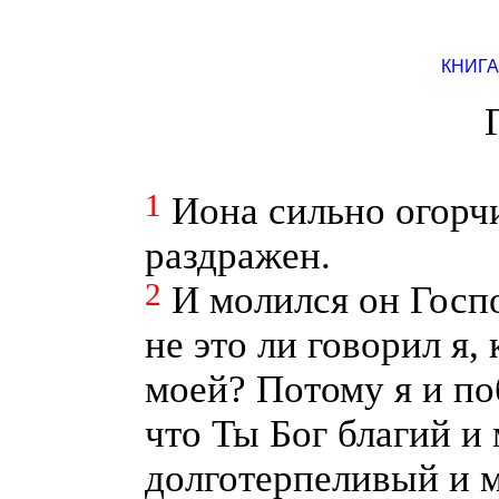
КНИГ
1
Иона сильно огорч
раздражен.
2
И молился он Госпо
не это ли говорил я,
моей? Потому я и по
что Ты Бог благий и
долготерпеливый и 