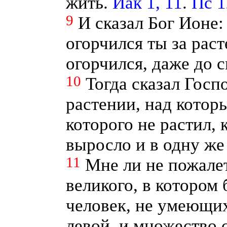
жить.
Иак 1, 11
.
Пс 1
9
И сказал Бог Ионе:
огорчился ты за раст
огорчился, даже до с
10
Тогда сказал Госп
растении, над котор
которого не растил, 
выросло и в одну же
11
Мне ли не пожале
великого, в котором 
человек, не умеющих
левой, и множество 