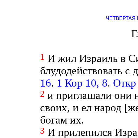
ЧЕТВЕРТАЯ 
Г
1
И жил Израиль в Си
блудодействовать с 
16
.
1 Кор 10, 8
.
Откр 
2
и приглашали они 
своих, и ел народ [ж
богам их.
3
И прилепился Изра