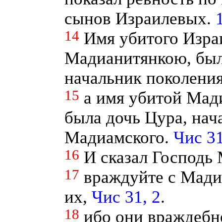
сынов Израилевых.
14
Имя убитого Изра
Мадианитянкою, был
начальник поколени
15
а имя убитой Мад
была дочь Цура, на
Мадиамского.
Чис 31
16
И сказал Господь 
17
враждуйте с Мади
их,
Чис 31, 2
.
18
ибо они враждебн