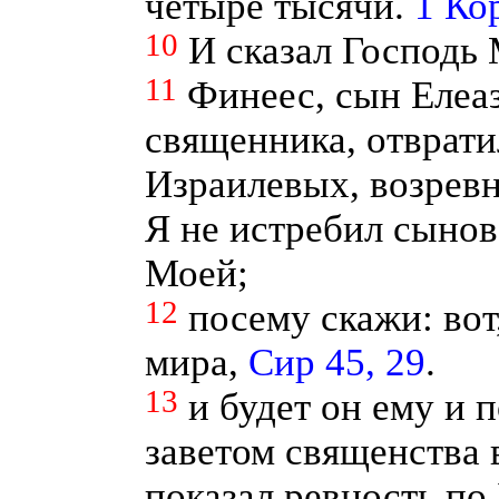
четыре тысячи.
1 Кор
10
И сказал Господь 
11
Финеес, сын Елеа
священника, отврати
Израилевых, возревн
Я не истребил сынов
Моей;
12
посему скажи: вот
мира,
Сир 45, 29
.
13
и будет он ему и 
заветом священства в
показал ревность по