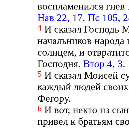
воспламенился гнев 
Нав 22, 17
.
Пс 105, 2
4
И сказал Господь 
начальников народа 
солнцем, и отвратитс
Господня.
Втор 4, 3
.
5
И сказал Моисей с
каждый людей своих
Фегору.
6
И вот, некто из с
привел к братьям св