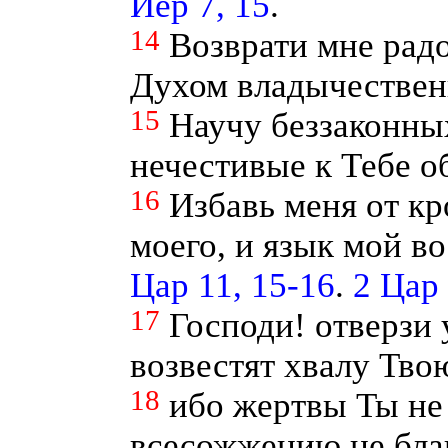
Иер 7, 15
.
14
Возврати мне радо
Духом владычествен
15
Научу беззаконны
нечестивые к Тебе о
16
Избавь меня от кр
моего, и язык мой в
Цар 11, 15-16
.
2 Цар 
17
Господи! отверзи 
возвестят хвалу Тво
18
ибо жертвы Ты не 
всесожжению не бла