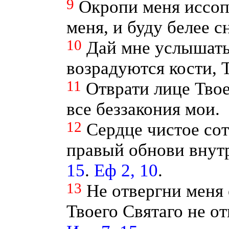
9
Окропи меня иссопо
меня, и буду белее с
10
Дай мне услышать 
возрадуются кости,
11
Отврати лице Твое
все беззакония мои.
12
Сердце чистое сот
правый обнови внут
15
.
Еф 2, 10
.
13
Не отвергни меня 
Твоего Святаго не о