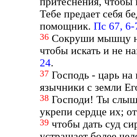
притеснения, чтобы 
Тебе предает себя б
помощник.
Пс 67, 6-
36
Сокруши мышцу не
чтобы искать и не на
24
.
37
Господь - царь на 
язычники с земли Ег
38
Господи! Ты слы
укрепи сердце их; от
39
чтобы дать суд си
устрашает более чел