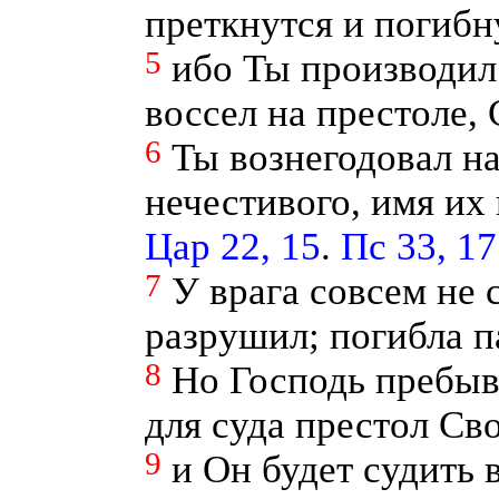
преткнутся и погибн
5
ибо Ты производил
воссел на престоле,
6
Ты вознегодовал н
нечестивого, имя их 
Цар 22, 15
.
Пс 33, 17
7
У врага совсем не 
разрушил; погибла п
8
Но Господь пребыв
для суда престол Сво
9
и Он будет судить 