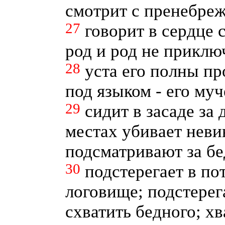
смотрит с пренебре
27
говорит в сердце 
род и род не прикл
28
уста его полны пр
под языком - его му
29
сидит в засаде за
местах убивает невин
подсматривают за б
30
подстерегает в по
логовище; подстерега
схватить бедного; хв