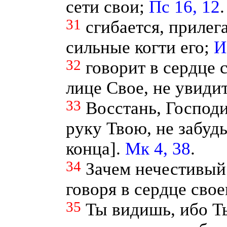
сети свои;
Пс 16, 12
.
31
сгибается, прилег
сильные когти его;
И
32
говорит в сердце 
лице Свое, не увиди
33
Восстань, Господи
руку Твою, не забуд
конца].
Мк 4, 38
.
34
Зачем нечестивый 
говоря в сердце сво
35
Ты видишь, ибо Т