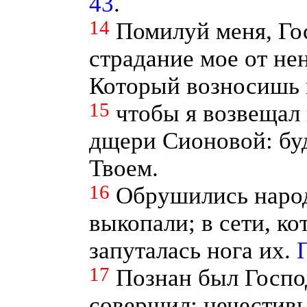
43
.
14
Помилуй меня, Гос
страдание мое от не
Который возносишь м
15
чтобы я возвещал 
дщери Сионовой: буд
Твоем.
16
Обрушились народ
выкопали; в сети, к
запуталась нога их.
П
17
Познан был Госпо
совершил; нечестив