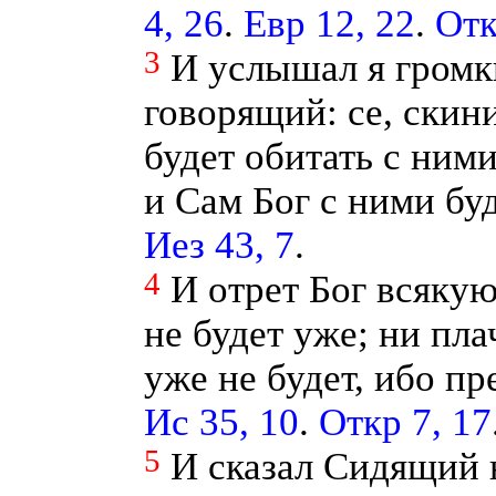
4, 26
.
Евр 12, 22
.
Отк
3
И услышал я громки
говорящий: се, скини
будет обитать с ними
и Сам Бог с ними бу
Иез 43, 7
.
4
И отрет Бог всякую
не будет уже; ни пла
уже не будет, ибо п
Ис 35, 10
.
Откр 7, 17
5
И сказал Сидящий н