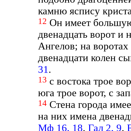
камню яспису крист
12
Он имеет большую
двенадцать ворот и 
Ангелов; на воротах
двенадцати колен с
31
.
13
с востока трое вор
юга трое ворот, с зап
14
Стена города имее
на них имена двенад
Мф 16, 18
.
Гал 2, 9
.