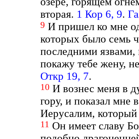
озере, горящем огне
вторая.
1 Кор 6, 9
.
Га
9
И пришел ко мне од
которых было семь 
последними язвами, и
покажу тебе жену, н
Откр 19, 7
.
10
И вознес меня в 
гору, и показал мне 
Иерусалим, который 
11
Он имеет славу Б
подобно драгоценне