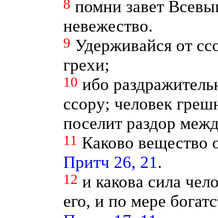
8
помни завет Всевы
невежество.
9
Удерживайся от сс
грехи;
10
ибо раздражитель
ссору; человек греш
поселит раздор меж
11
Каково вещество о
Притч 26, 21
.
12
и какова сила чело
его, и по мере богат