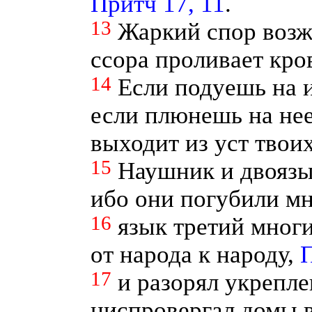
Притч 17, 11
.
13
Жаркий спор возжи
ссора проливает кро
14
Если подуешь на и
если плюнешь на нее,
выходит из уст твои
15
Наушник и двоязы
ибо они погубили м
16
язык третий многи
от народа к народу,
П
17
и разорял укрепле
ниспровергал домы 