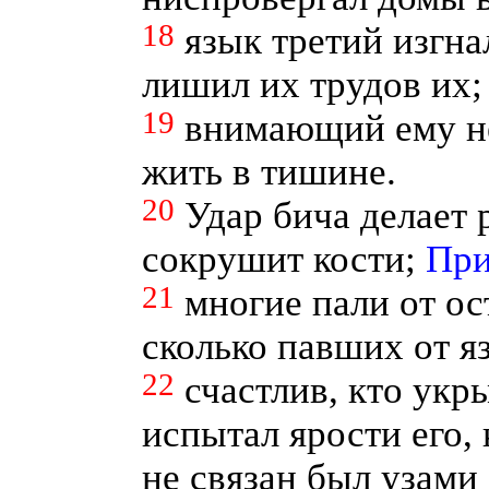
18
язык третий изгна
лишил их трудов их;
19
внимающий ему не
жить в тишине.
20
Удар бича делает 
сокрушит кости;
При
21
многие пали от ос
сколько павших от я
22
счастлив, кто укры
испытал ярости его, 
не связан был узами 