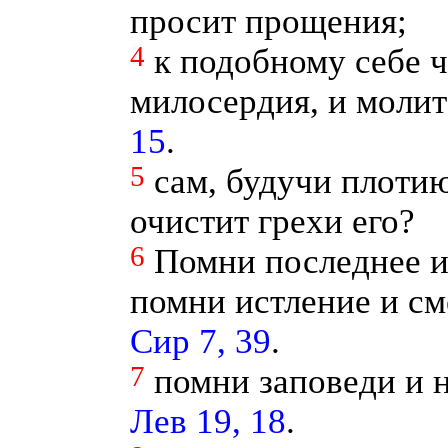
просит прощения;
4
к подобному себе ч
милосердия, и молит
15
.
5
сам, будучи плотию
очистит грехи его?
6
Помни последнее и
помни истление и см
Сир 7, 39
.
7
помни заповеди и н
Лев 19, 18
.