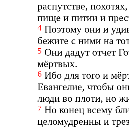
распутстве, похотях
пище и питии и пре
4
Поэтому они и удив
бежите с ними на тот
5
Они дадут отчет Г
мёртвых.
6
Ибо для того и мё
Евангелие, чтобы он
люди во плоти, но жи
7
Но конец всему бли
целомудренны и трез