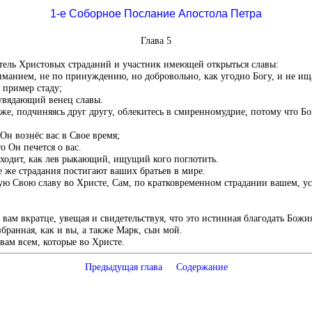
1-е Соборное Послание Апостола Петра
Глава 5
тель Христовых страданий и участник имеющей открыться славы:
ниманием, не по принуждению, но добровольно, как угодно Богу, и не и
 пример стаду;
еувядающий венец славы.
же, подчиняясь друг другу, облекитесь в смиренномудрие, потому что Б
Он вознёс вас в Свое время;
о Он печется о вас.
 ходит, как лев рыкающий, ищущий кого поглотить.
е же страдания постигают ваших братьев в мире.
ую Свою славу во Христе, Сам, по кратковременном страдании вашем, усо
 вам вкратце, увещая и свидетельствуя, что это истинная благодать Божия
збранная, как и вы, а также Марк, сын мой.
вам всем, которые во Христе.
Предыдущая глава
Содержание