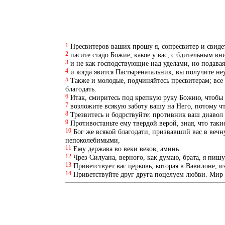
1
Пресвитеров ваших прошу я, сопресвитер и свиде
2
пасите стадо Божие, какое у вас, с бдительным в
3
и не как господствующие над уделами, но подавая
4
и когда явится Пастыреначальник, вы получите н
5
Также и молодые, подчиняйтесь пресвитерам; все 
благодать.
6
Итак, смиритесь под крепкую руку Божию, чтобы 
7
возложите всякую заботу вашу на Него, потому чт
8
Трезвитесь и бодрствуйте: противник ваш диавол
9
Противостаньте ему твердой верой, зная, что таки
10
Бог же всякой благодати, призвавший вас в вечн
непоколебимыми,
11
Ему держава во веки веков, аминь.
12
Чрез Силуана, верного, как думаю, брата, я пишу
13
Приветствует вас церковь, которая в Вавилоне, и
14
Приветствуйте друг друга поцелуем любви. Мир 