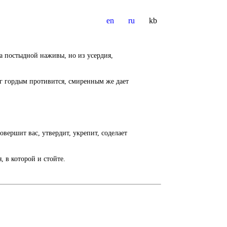
en
ru
kb
ща постыдной наживы, но из усердия,
ог гордым противится, смиренным же дает
вершит вас, утвердит, укрепит, соделает
, в которой и стойте.