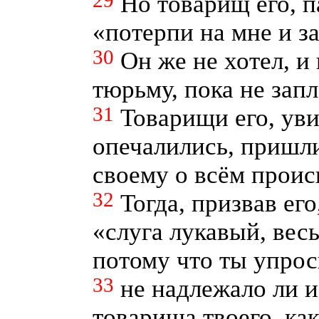
29
Но товарищ его, п
«потерпи на мне и за
30
Он же не хотел, и
тюрьму, пока не запл
31
Товарищи его, ув
опечалились, пришл
своему о всём прои
32
Тогда, призвав его
«слуга лукавый, весь
потому что ты упрос
33
не надлежало ли и
товарища твоего, как