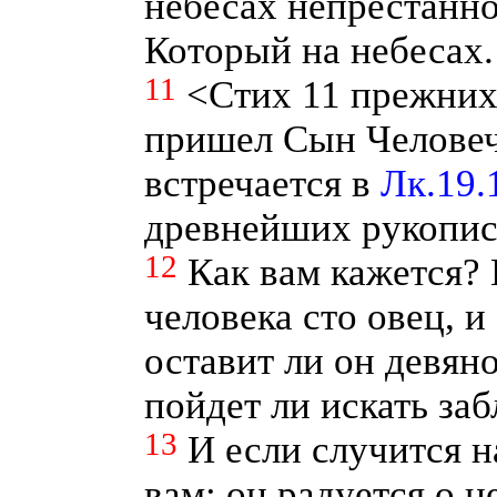
небесах непрестанно
Который на небесах.
11
<Стих 11 прежних
пришел Сын Человеч
встречается в
Лк.19.
древнейших рукопи
12
Как вам кажется? 
человека сто овец, и
оставит ли он девяно
пойдет ли искать за
13
И если случится н
вам: он радуется о н