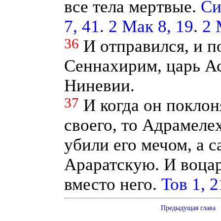
все тела мертвые.
Си
7, 41
.
2 Мак 8, 19
.
2 
36
И отправился, и п
Сеннахирим, царь Ас
Ниневии.
37
И когда он поклон
своего, то Адрамеле
убили его мечом, а 
Араратскую. И воцар
вместо него.
Тов 1, 2
Предыдущая глава