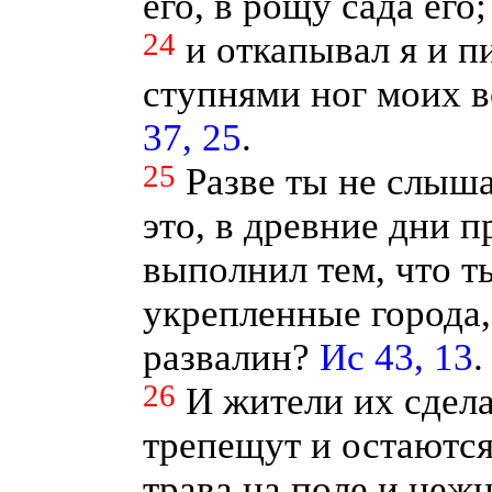
его, в рощу сада его
24
и откапывал я и п
ступнями ног моих в
37, 25
.
25
Разве ты не слыша
это, в древние дни п
выполнил тем, что 
укрепленные города
развалин?
Ис 43, 13
26
И жители их сдел
трепещут и остаются
трава на поле и нежн