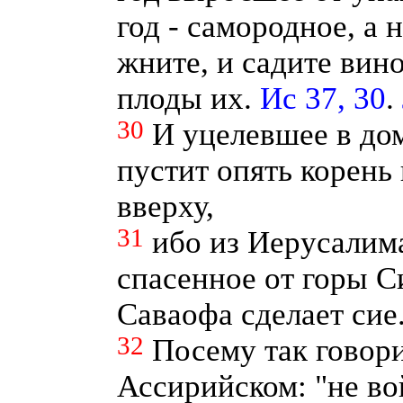
год - самородное, а н
жните, и садите вин
плоды их.
Ис 37, 30
.
30
И уцелевшее в до
пустит опять корень
вверху,
31
ибо из Иерусалима
спасенное от горы С
Саваофа сделает сие
32
Посему так говори
Ассирийском: "не вой