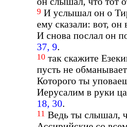
он слышал, что тот 
9
И услышал он о Ти
ему сказали: вот, он
И снова послал он п
37, 9
.
10
так скажите Езек
пусть не обманывает 
Которого ты уповаеш
Иерусалим в руки ц
18, 30
.
11
Ведь ты слышал, ч
Ассирийские со всем