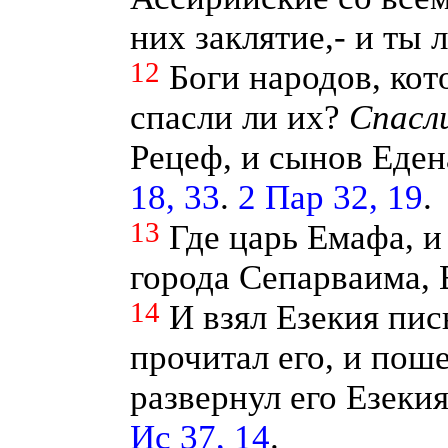
них заклятие,- и ты 
12
Боги народов, кот
спасли ли их?
Спасл
Рецеф, и сынов Еден
18, 33
.
2 Пар 32, 19
.
13
Где царь Емафа, и
города Сепарваима,
14
И взял Езекия пис
прочитал его, и поше
развернул его Езеки
Ис 37, 14
.