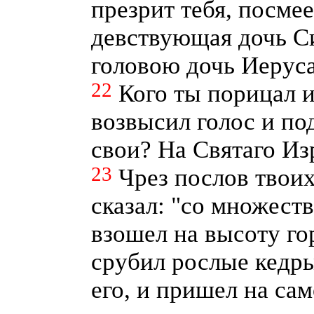
презрит тебя, посме
девствующая дочь Си
головою дочь Иерус
22
Кого ты порицал и
возвысил голос и под
свои? На Святаго Из
23
Чрез послов твоих
сказал: "со множест
взошел на высоту гор
срубил рослые кедры
его, и пришел на са