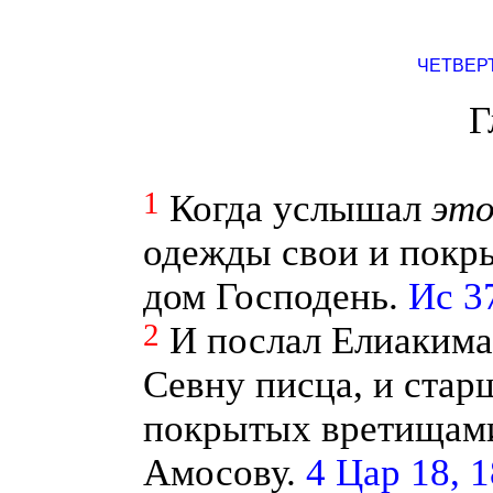
ЧЕТВЕР
Г
1
Когда услышал
эт
одежды свои и покр
дом Господень.
Ис 37
2
И послал Елиакима,
Севну писца, и стар
покрытых вретищами
Амосову.
4 Цар 18, 1