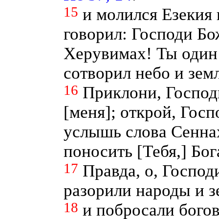
15
и молился Езекия
говорил: Господи Бо
Херувимах! Ты один 
сотворил небо и зем
16
Приклони, Господ
[меня]; открой, Госп
услышь слова Сенна
поносить [Тебя,] Бо
17
Правда, о, Господ
разорили народы и з
18
и побросали богов 