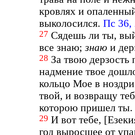
кровлях и опаленный
выколосился.
Пс 36,
27
Сядешь ли ты, вы
все знаю;
знаю
и дер
28
За твою дерзость
надмение твое дошл
кольцо Мое в ноздри
твой, и возвращу те
которою пришел ты
29
И вот тебе, [Езеки
год выросшее от упа