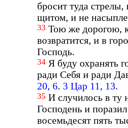
бросит туда стрелы, 
щитом, и не насыпле
33
Тою же дорогою, 
возвратится, и в гор
Господь.
34
Я буду охранять г
ради Себя и ради Да
20, 6
.
3 Цар 11, 13
.
35
И случилось в ту 
Господень и поразил
восемьдесят пять тыс