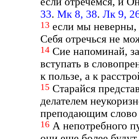
если отречемся, и Он
33
.
Мк 8, 38
.
Лк 9, 2
13
если мы неверны,
Себя отречься не мо
14
Сие напоминай, з
вступать в словопре
к пользе, а к расст
15
Старайся предста
делателем неукориз
преподающим слово 
16
А непотребного пу
они еще более будут