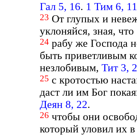
Гал 5, 16
.
1 Тим 6, 1
23
От глупых и неве
уклоняйся, зная, чт
24
рабу же Господа н
быть приветливым ко
незлобивым,
Тит 3, 
25
с кротостью наста
даст ли им Бог пока
Деян 8, 22
.
26
чтобы они освобод
который уловил их в