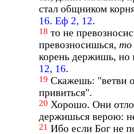
стал общником корня
16
.
Еф 2, 12
.
18
то не превозносис
превозносишься,
то
корень держишь, но 
12, 16
.
19
Скажешь: "ветви 
привиться".
20
Хорошо. Они отло
держишься верою: не
21
Ибо если Бог не 