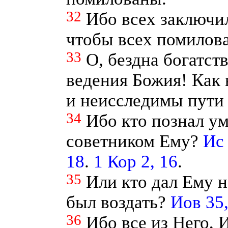
32
Ибо всех заключи
чтобы всех помилов
33
О, бездна богатст
ведения Божия! Как
и неисследимы пути
34
Ибо кто познал у
советником Ему?
Ис 
18
.
1 Кор 2, 16
.
35
Или кто дал Ему 
был воздать?
Иов 35,
36
Ибо все из Него, 