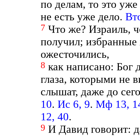
по делам, то это уже
не есть уже дело.
Вто
7
Что же? Израиль, че
получил; избранные 
ожесточились,
8
как написано: Бог 
глаза, которыми не в
слышат, даже до сег
10
.
Ис 6, 9
.
Мф 13, 1
12, 40
.
9
И Давид говорит: д