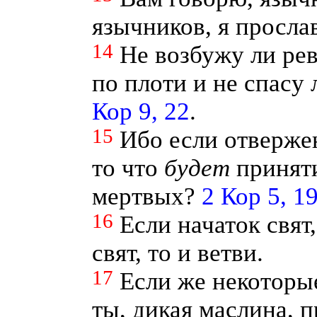
язычников, я просла
14
Не возбужу ли ре
по плоти и не спасу
Кор 9, 22
.
15
Ибо если отверже
то что
будет
приняти
мертвых?
2 Кор 5, 1
16
Если начаток свят,
свят, то и ветви.
17
Если же некоторые
ты, дикая маслина, п