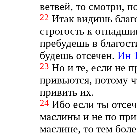
ветвей, то смотри, п
22
Итак видишь благ
строгость к отпадшим
пребудешь в благос
будешь отсечен.
Ин 1
23
Но и те, если не п
привьются, потому ч
привить их.
24
Ибо если ты отсеч
маслины и не по при
маслине, то тем бол