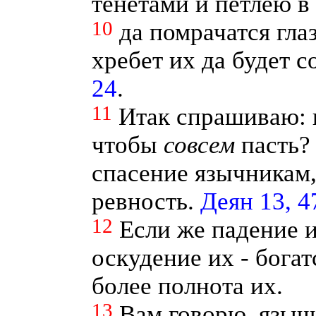
тенетами и петлею в
10
да помрачатся глаз
хребет их да будет с
24
.
11
Итак спрашиваю: 
чтобы
совсем
пасть? 
спасение язычникам,
ревность.
Деян 13, 4
12
Если же падение и
оскудение их - богат
более полнота их.
13
Вам говорю, языч