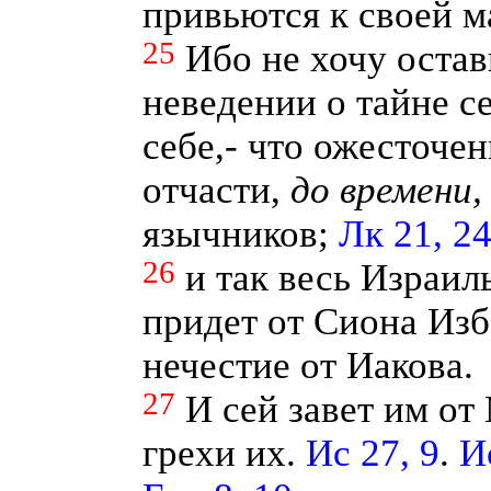
привьются к своей м
25
Ибо не хочу остави
неведении о тайне се
себе,- что ожесточе
отчасти,
до
времени,
язычников;
Лк 21, 2
26
и так весь Израил
придет от Сиона Изб
нечестие от Иакова.
27
И сей завет им от
грехи их.
Ис 27, 9
.
И