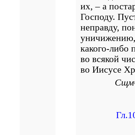
их, – а пост
Господу. Пус
неправду, по
уничижению, 
какого-либо п
во всякой чи
во Иисусе Хр
Сщмч
Гл.1