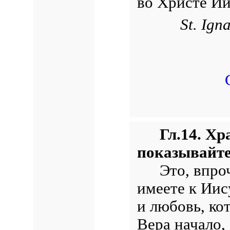
во Христе И
St. Ign
Гл.14. Хр
показывайте
Это, впро
имеете к Ии
и любовь, ко
Вера начало, 