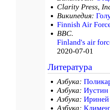
Clarity Press, In
Википедия:
Гол
Finnish Air For
BBC.
Finland's air for
2020-07-01
Литература
Азбука:
Полика
Азбука:
Иустин
Азбука:
Ириней
Азбука:
Климен