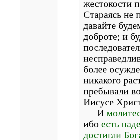
жестокости п
Стараясь не 
давайте буде
доброте; и б
последовател
несправедлив
более осужде
никакого рас
пребывали во
Иисусе Христе
И
молитес
ибо
есть над
достигли Бог