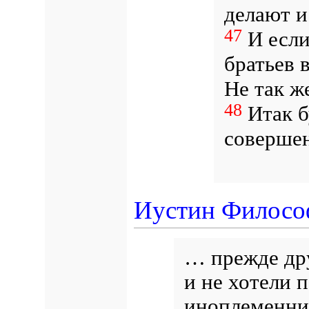
делают и
47
И если
братьев 
Не так ж
48
Итак б
соверше
Иустин Филосо
…
прежде др
и не хотели 
иноплеменник