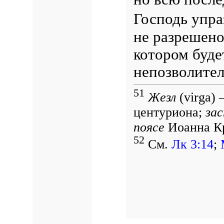
Господь упра
не разрешено
котором буде
непозволител
51
Жезл
(virga) 
центуриона;
за
поясе
Иоанна Кр
52
См.
Лк 3:14
;