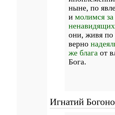
ныне, по явл
и
молимся за
ненавидящих 
они, живя п
верно
надеял
же блага
от в
Бога.
Игнатий Богоно