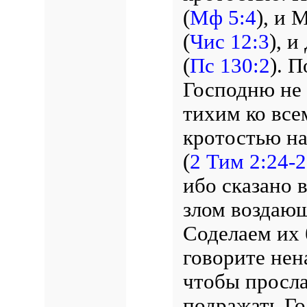
(
Мф 5:4
),
и М
(
Чис 12:3
),
и 
(
Пс 130:2
).
По
Господню не 
тихим ко все
кротостью н
(
2 Тим 2:24-
ибо сказано 
злом воздаю
Соделаем их 
говорите нен
чтобы просла
подражать Го