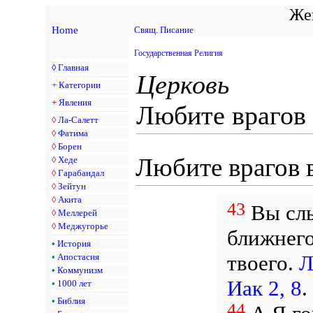
Жен
Home
Свящ. Писание
Государственная Религия
◊
Главная
Церковь
+
Категории
+
Явления
Любите врагов 
◊
Ла-Салетт
◊
Фатима
◊
Борен
Любите врагов 
◊
Хеде
◊
Гарабандал
◊
Зейтун
◊
Акита
43
Вы слы
◊
Меллерей
◊
Меджугорье
ближнего
•
История
твоего.
Л
•
Апостасия
•
Коммунизм
Иак 2, 8
.
•
1000 лет
•
Библия
44