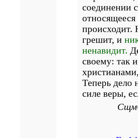
соединении с
относящееся 
происходит. 
грешит, и
ник
ненавидит.
Де
своему: так 
христианами,
Теперь дело н
силе веры, ес
Сщмч