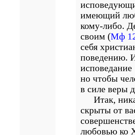
исповедующи
имеющий люб
кому-либо. Д
своим
(
Мф 12
себя христиа
поведению. И
исповедание 
но чтобы че
в силе веры д
Итак, ник
скрыты от вас
совершенстве
любовью ко 