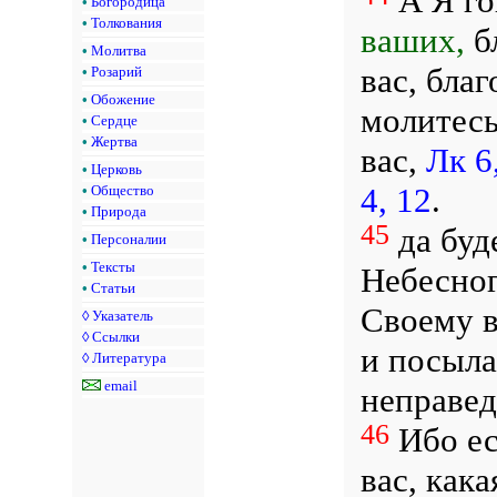
А Я го
•
Богородица
•
Толкования
ваших,
б
•
Молитва
вас, бла
•
Розарий
•
Обожение
молитесь
•
Сердце
•
Жертва
вас,
Лк 6
•
Церковь
4, 12
.
•
Общество
•
Природа
45
да буд
•
Персоналии
•
Тексты
Небесног
•
Статьи
Своему в
◊
Указатель
◊
Ссылки
и посыла
◊
Литература
email
неправе
46
Ибо ес
вас, кака