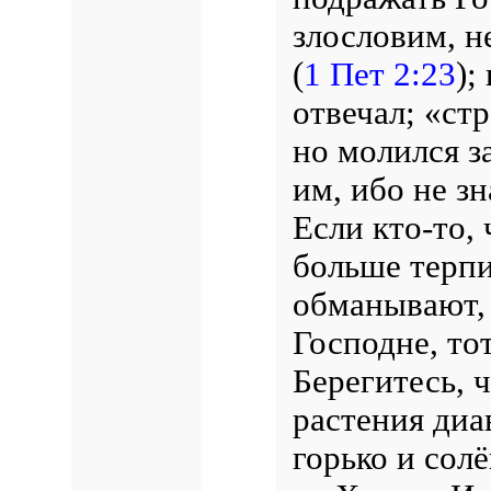
злословим, н
(
1 Пет 2:23
);
отвечал; «ст
но молился з
им, ибо не з
Если кто-то,
больше терпи
обманывают, 
Господне, то
Берегитесь, ч
растения диа
горько и сол