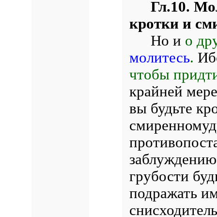
Гл.10. Мо
кротки и с
Но и
о др
молитесь
.
Иб
чтобы придти
крайней мере
вы будьте кр
смиренномуд
противопоста
заблуждению,
грубости буд
подражать им
снисходитель