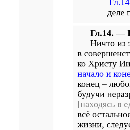
Гл.14
деле 
Гл.14. —
Ничто из 
в совершенст
ко Христу И
начало и кон
конец – люб
будучи нераз
[находясь в е
всё остально
жизни, следу