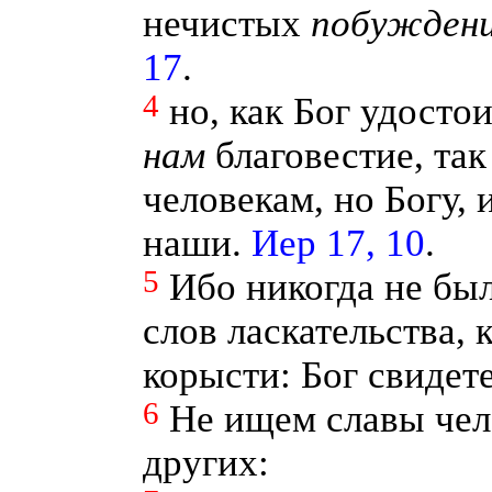
нечистых
побуждени
17
.
4
но, как Бог удосто
нам
благовестие, так
человекам, но Богу,
наши.
Иер 17, 10
.
5
Ибо никогда не был
слов ласкательства, 
корысти: Бог свидет
6
Не ищем славы чело
других: