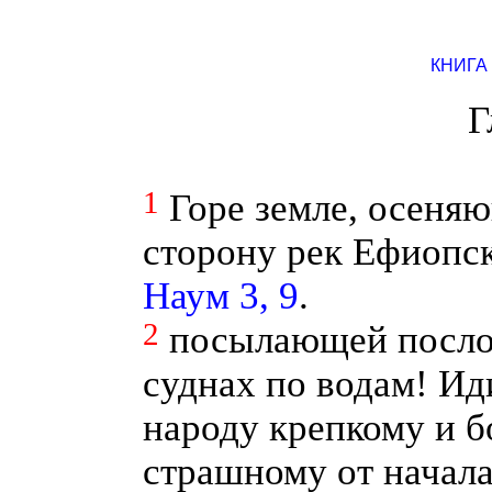
КНИГА
Г
1
Горе земле, осеня
сторону рек Ефиопс
Наум 3, 9
.
2
посылающей посло
суднах по водам! Ид
народу крепкому и б
страшному от начала