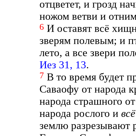
отцветет, и грозд на
ножом ветви и отним
6
И оставят всё хищ
зверям полевым; и п
лето, а все звери по
Иез 31, 13
.
7
В то время будет п
Саваофу от народа кр
народа страшного от
народа рослого и
всё
землю разрезывают р