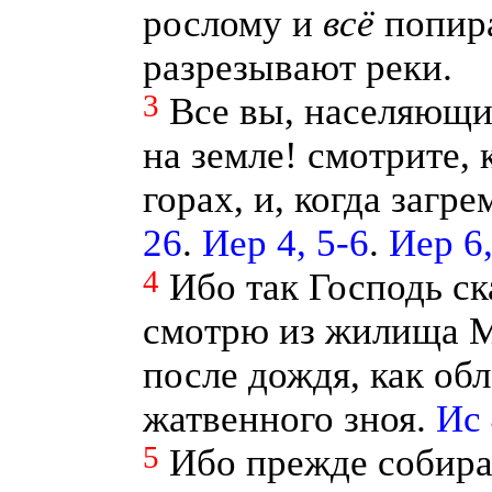
рослому и
всё
попира
разрезывают реки.
3
Все вы, населяющ
на земле! смотрите, 
горах, и, когда загр
26
.
Иер 4, 5-6
.
Иер 6,
4
Ибо так Господь ск
смотрю из жилища Мо
после дождя, как об
жатвенного зноя.
Ис 
5
Ибо прежде собира