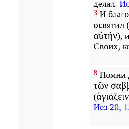
делал.
Ис
3
И благо
освятил 
αὐτήν
), 
Своих, к
8
Помни 
τῶν σαβ
ἁγιάζει
(
Иез 20, 1