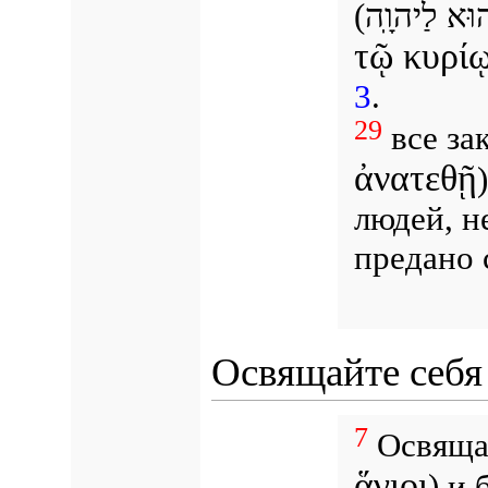
(
הוּא לַיהוָֽה
τῷ κυρί
3
.
29
все за
ἀνατεθῇ
людей, н
предано 
Освящайте себя
7
Освяща
ἅγιοι
) и 