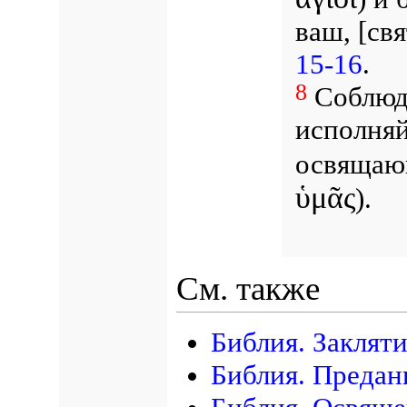
ваш, [свя
15-16
.
8
Соблюд
исполняй
освящаю
ὑμᾶς
).
См. также
Библия. Заклят
Библия. Предан