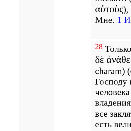
αὐτοὺς
)
Мне.
1 И
28
Только
δὲ ἀνάθ
charam
) (
Господу 
человека
владения
все закля
есть вел