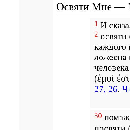
Освяти Мне — 
1
И сказа
2
освяти 
каждого 
ложесна 
человека
ἐμοί ἐστ
(
27, 26
.
Чи
30
помажь
посвяти 