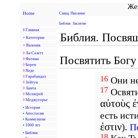
Жен
Home
Свящ. Писание
Библия. Заклятие
◊
Главная
Библия. Посвя
+
Категории
+
Явления
◊
Ла-Салетт
Посвятить Богу
◊
Фатима
◊
Борен
◊
Хеде
◊
Гарабандал
16
Они не
◊
Зейтун
17
◊
Акита
Освят
◊
Меллерей
◊
Меджугорье
αὐτοὺς ἐ
•
История
есть исти
•
Апостасия
•
Коммунизм
ἐστιν
).
П
•
1000 лет
•
Библия
18