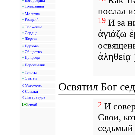
Как Т
•
Богородица
•
Толкования
послал и
•
Молитва
19
И за н
•
Розарий
•
Обожение
ἁγιάζω 
•
Сердце
•
Жертва
освящен
•
Церковь
•
Общество
ἀληθείᾳ
•
Природа
•
Персоналии
•
Тексты
•
Статьи
Освятил Бог се
◊
Указатель
◊
Ссылки
◊
Литература
2
И сове
email
Свои, ко
седьмый 