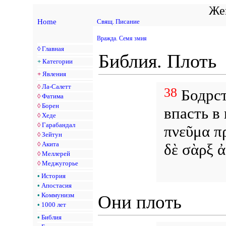
Жен
Home
Свящ. Писание
Вражда. Семя змия
◊
Главная
Библия. Плоть
+
Категории
+
Явления
◊
Ла-Салетт
38
Бодрст
◊
Фатима
◊
Борен
впасть в
◊
Хеде
◊
Гарабандал
πνεῦμα π
◊
Зейтун
◊
Акита
δὲ σὰρξ 
◊
Меллерей
◊
Меджугорье
•
История
•
Апостасия
•
Коммунизм
Они плоть
•
1000 лет
•
Библия