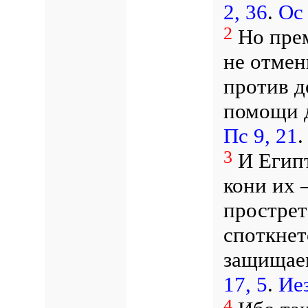
2, 36
.
Ос 
2
Но прем
не отмен
против д
помощи 
Пс 9, 21
.
3
И Египт
кони их
прострет
споткнет
защищаем
17, 5
.
Иез
4