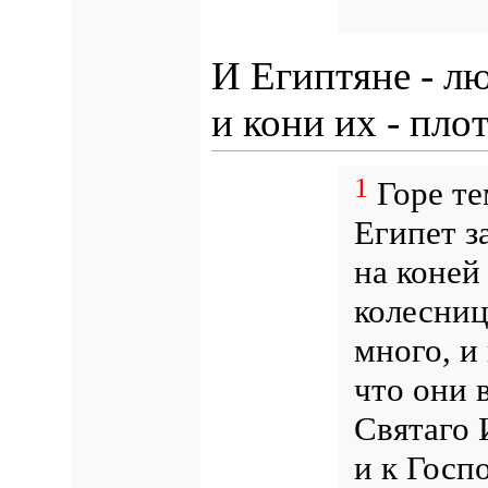
И Египтяне - лю
и кони их - плот
1
Горе те
Египет з
на коней
колесниц
много, и
что они 
Святаго 
и к Госп