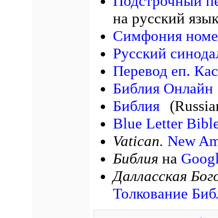
Подстрочный п
на русский язы
Симфония номе
Русский синода
Перевод еп. Ка
Библия Онлайн
Библия
(Russia
Blue Letter Bibl
Vatican.
New Ame
Библия
на
Googl
Далласская Бог
Толкование Биб