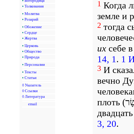
•
Богородица
1
Когда л
•
Толкования
земле и 
•
Молитва
•
Розарий
2
тогда с
•
Обожение
•
Сердце
человече
•
Жертва
их
себе в
•
Церковь
•
Общество
14, 1
.
1 И
•
Природа
•
Персоналии
3
И сказа
•
Тексты
вечно Д
•
Статьи
◊
Указатель
человека
◊
Ссылки
◊
Литература
плоть
email
двадцать
3, 20
.