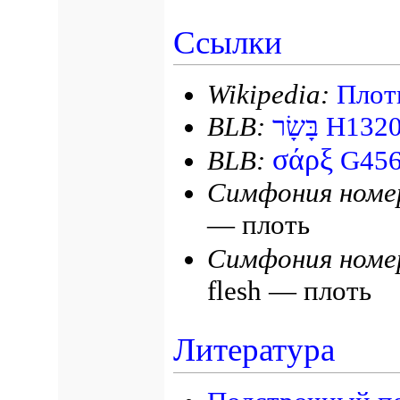
Ссылки
Wikipedia:
Плот
BLB:
בָּשָׂר
H132
σάρξ
BLB:
G45
Симфония номе
— плоть
Симфония номе
flesh — плоть
Литература