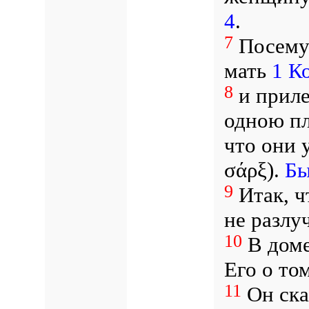
4
.
7
Посему 
мать
1 Ко
8
и приле
одною пло
что они у
σάρξ).
Бы
9
Итак, ч
не разлу
10
В доме
Его о то
11
Он ска