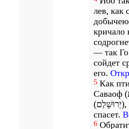
Ибо так
лев, как
добычею,
кричало 
содрогне
— так Г
сойдет с
его.
Откр
5
Как пти
Саваоф
(יְרוּשָׁלַם),
спасет.
В
6
Обратит