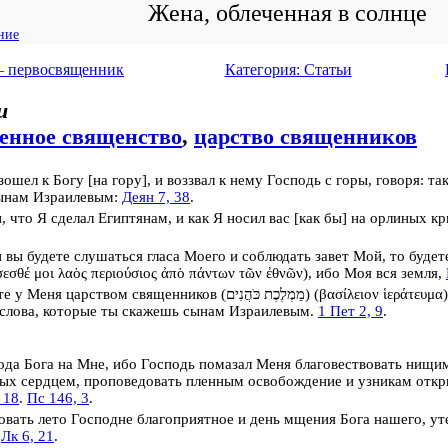
Жена, облеченная в солнце
ние
— первосвященник
Категория: Статьи
и
енное священство
,
царство священников
ошел к Богу [на гору], и воззвал к нему Господь с горы, говоря: та
сынам Израилевым:
Деян 7, 38
.
, что Я сделал Египтянам, и как Я носил вас [как бы] на орлиных кр
и вы будете слушаться гласа Моего и соблюдать завет Мой, то буде
σεσθέ μοι λαὸς περιούσιος ἀπὸ πάντων τῶν ἐθνῶν
), ибо Моя вся земля,
те у Меня
царством священников
(
מַמְלֶכֶת כֹּהֲנִים
) (
βασίλειον ἱεράτευμα
т слова, которые ты скажешь сынам Израилевым.
1 Пет 2, 9
.
да Бога на Мне, ибо Господь помазал Меня благовествовать нищим
ых сердцем, проповедовать пленным освобождение и узникам отк
 18
.
Пс 146, 3
.
вать лето Господне благоприятное и день мщения Бога нашего, у
.
Лк 6, 21
.