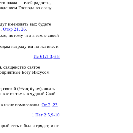
то плача — елей радости,
аждением Господа
во славу
дут именовать вас; будете
6
.
Откр 21, 26
.
оле, потому что в земле своей
здам награду им по истине, и
Ис 61:1-3,6-8
),
священство святое
агоприятные Богу Иисусом
д святой
(
ἔθνος ἅγιον
),
люди,
о вас из тьмы в чудный Свой
 а ныне помилованы.
Ос 2, 23
.
1 Пет 2:5,9-10
рый есть и был и грядет, и от