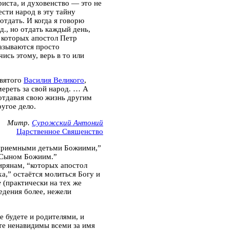
риста,
и духовенство — это не
ести народ в эту тайну
отдать.
И когда я говорю
д.,
но отдать каждый день,
 которых апостол Петр
азываются просто
ись этому, верь в то или
святого
Василия Великого
,
ереть за свой народ.
… А
отдавая свою жизнь другим
ругое дело.
Митр.
Сурожский Антоний
Царственное Священство
приемными детьми Божиими
,”
Сыном Божиим.
”
ирянам, “которых апостол
ха,
” остаётся молиться Богу и
е
(практически на тех же
едения более, нежели
е будете и родителями, и
ете ненавидимы всеми за имя