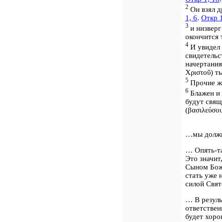
2
Он взял др
1, 6
.
Откр 1
3
и низверг
окончится 
4
И увидел 
свидетельс
начертания
Χριστοῦ
) т
5
Прочие же
6
Блажен и 
будут свя
(
βασιλεύσου
…мы должн
… Опять-та
Это значит
Сыном Бо
стать уже
силой Свят
… В резуль
ответствен
будет хоро