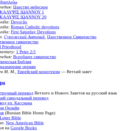
βασιλεύω
педия:
Царство небесное
ΚΑΛΥΨΙΣ ΙΩΑΝΝΟΥ 1
ΚΑΛΥΨΙΣ ΙΩΑΝΝΟΥ 20
edia:
Devoção
edia:
Roman Catholic devotions
edia:
First Saturday Devotions
р.
Сурожский Антоний
,
Царственное Священство
твенное священство
 Priesthood
entary:
1 Peter 2:5
педия:
Всеобщее священство
лическая Библия
назначение церкви
ев М. М.,
Еврейский монотеизм
— Ветхий завет
ра
трочный перевод
Ветхого и Нового Заветов на русский язык
кий синодальный перевод
вод еп. Кассиана
ия Онлайн
ия
(Russian Bible Home Page)
Letter Bible
an.
New American Bible
ия
на
Google Books