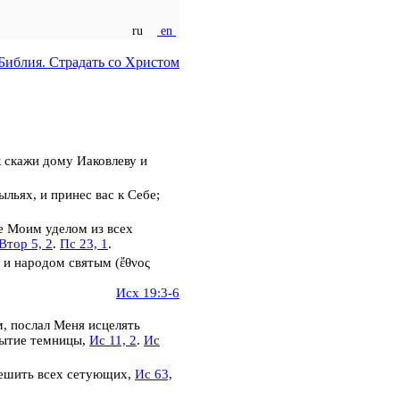
ru
en
Библия. Страдать со Христом
к скажи дому Иаковлеву и
ыльях, и принес вас к Себе;
те
Моим уделом
из всех
Втор 5, 2
.
Пс 23, 1
.
) и
народом святым
(
ἔθνος
Исх 19:3-6
, послал Меня исцелять
рытие темницы,
Ис 11, 2
.
Ис
тешить всех сетующих,
Ис 63,