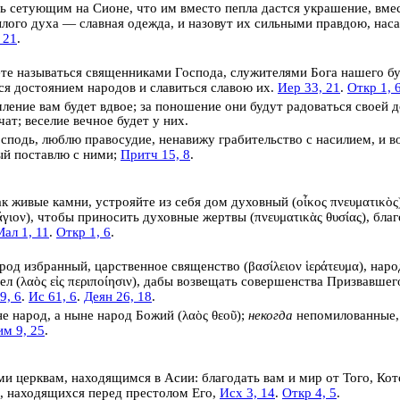
ь сетующим на Сионе, что им вместо пепла дастся украшение, вмес
лого духа — славная одежда, и назовут их сильными правдою,
нас
 21
.
те называться
священниками Господа, служителями Бога нашего
бу
ся достоянием народов и славиться славою их.
Иер 33, 21
.
Откр 1, 
ление вам будет вдвое; за поношение они будут радоваться своей д
чат; веселие вечное будет у них.
сподь, люблю правосудие, ненавижу грабительство с насилием, и во
ый поставлю с ними;
Притч 15, 8
.
ак живые камни, устрояйте из себя
дом духовный
(
οἶκος πνευματικὸς
ἅγιον
), чтобы приносить
духовные жертвы
(
πνευματικὰς θυσίας
), бл
ал 1, 11
.
Откр 1, 6
.
род избранный,
царственное священство
(
βασίλειον ἱεράτευμα
),
наро
дел
(
λαὸς εἰς περιποίησιν
), дабы возвещать совершенства Призвавшег
9, 6
.
Ис 61, 6
.
Деян 26, 18
.
не народ, а ныне
народ Божий
(
λαὸς θεοῦ
);
некогда
непомилованные,
им 9, 25
.
и церквам, находящимся в Асии: благодать вам и мир от Того, Кото
, находящихся перед престолом Его,
Исх 3, 14
.
Откр 4, 5
.