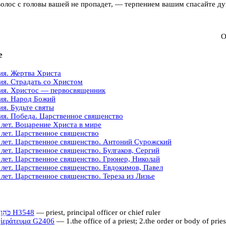
волос с головы вашей не пропадет,
—
терпением вашим спасайте д
О
е
ия. Жертва Христа
ия. Страдать со Христом
ия. Христос — первосвященник
ия. Народ Божий
ия. Будьте святы
ия. Победа. Царственное священство
 лет. Воцарение Христа в мире
 лет. Царственное священство
 лет. Царственное священство. Антоний Сурожский
 лет. Царственное священство. Булгаков, Сергий
 лет. Царственное священство. Грюнер, Николай
 лет. Царственное священство. Евдокимов, Павел
 лет. Царственное священство. Тереза из Лизье
כֹּהֵן
H3548
— priest, principal officer or chief ruler
ἱεράτευμα
G2406
— 1.the office of a priest; 2.the order or body of pries