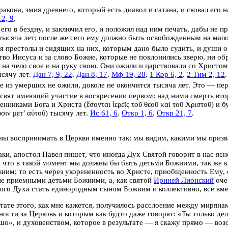
акона, змия древнего, который есть диавол и сатана, и сковал его н
2, 9
.
 его в бездну, и заключил его, и положил над ним печать, дабы не 
тысяча лет; после же сего ему должно быть освобожденным на мало
я престолы и сидящих на них, которым дано было судить, и
души о
тво Иисуса и за слово Божие,
которые не поклонились зверю, ни обр
 на чело свое и на руку свою.
Они ожили и царствовали со Христом
ысячу лет.
Дан 7, 9, 22
.
Дан 8, 17
.
Мф 19, 28
.
1 Кор 6, 2
.
2 Тим 2, 12
 из умерших не ожили, доколе не окончится тысяча лет. Это — пер
свят имеющий участие в воскресении первом: над ними смерть втор
щенниками
Бога и Христа (
ἔσονται ἱερεῖς τοῦ θεοῦ καὶ τοῦ Χριστοῦ
) и
б
σιν μετ’ αὐτοῦ
) тысячу лет.
Ис 61, 6
.
Откр 1, 6
.
Откр 21, 7
.
ы воспринимать в Церкви именно так:
мы видим, какими мы призва
ки, апостол Павел пишет, что иногда Дух Святой говорит в нас ясн
, что в такой момент
мы должны бы быть детьми Божиими, так же к
жиим;
то есть через укорененность во Христе, приобщенность Ему
не приемными детьми Божиими,
а, как святой
Ириней Лионский
оче
ого Духа стать единородным сыном Божиим и коллективно, все вмес
тате этого, как мне кажется, получилось расслоение между миряна
ности за Церковь и которым как будто даже говорят: «Ты только дела
шо», и духовенством, которое в результате — я скажу прямо — воз