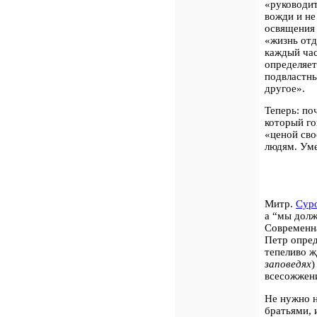
«руководи
вожди и не
освящения 
«жизнь отд
каждый час
определяет
подвластны
другое».
Теперь: п
который го
«ценой сво
людям. Уме
Митр.
Сур
а “
мы дол
Современна
Петр опред
тепеливо ж
заповедях
)
всесожжен
Не нужно н
братьями, 