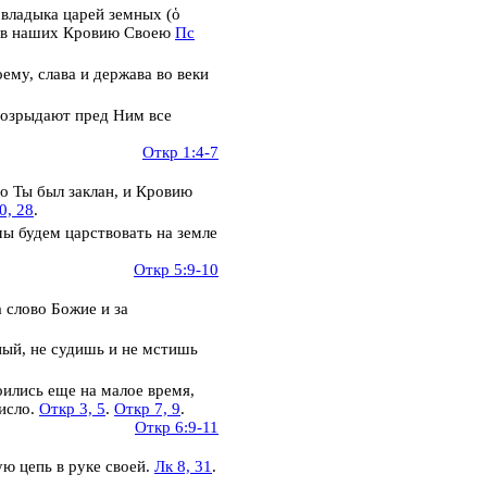
 владыка царей земных (
ὁ
хов наших Кровию Своею
Пс
оему, слава и держава во веки
 возрыдают пред Ним все
Откр 1:4-7
бо Ты был заклан, и Кровию
0, 28
.
 мы будем
царствовать на земле
Откр 5:9-10
 слово Божие и за
ный, не судишь и не мстишь
ились еще на малое время,
исло.
Откр 3, 5
.
Откр 7, 9
.
Откр 6:9-11
ую цепь в руке своей.
Лк 8, 31
.