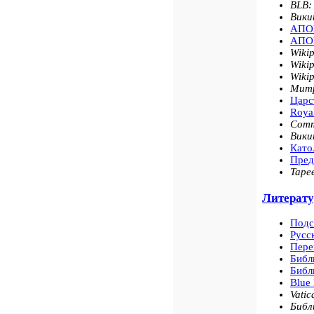
BLB:
Вики
ΑΠΟ
ΑΠΟ
Wikip
Wikip
Wikip
Мит
Царс
Royal
Comm
Вики
Като
Пред
Таре
Литерату
Подс
Русс
Пере
Библ
Библ
Blue 
Vatic
Библ