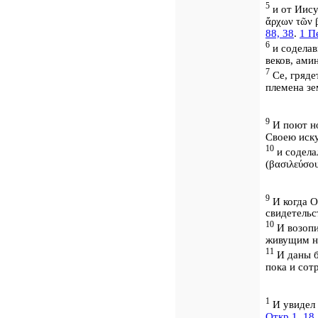
5
и от Иису
ἄρχων τῶν 
88, 38
.
1 П
6
и содела
веков, ами
7
Се, гряде
племена зе
9
И поют но
Своею иску
10
и содела
(
βασιλεύσου
9
И когда О
свидетельс
10
И возопи
живущим н
11
И даны б
пока и сот
1
И увидел 
Откр 1, 18
.