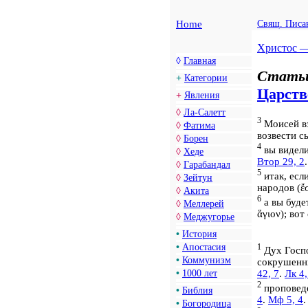
Home
Свящ. Писа
Христос 
◊
Главная
Стать
+
Категории
Царств
+
Явления
◊
Ла-Салетт
3
Моисей вз
◊
Фатима
возвести 
◊
Борен
4
вы видели
◊
Хеде
Втор 29, 2
.
◊
Гарабандал
5
итак, есл
◊
Зейтун
народов (
ἔ
◊
Акита
6
а вы буде
◊
Меллерей
ἅγιον
); во
◊
Меджугорье
•
История
1
•
Апостасия
Дух Госпо
•
Коммунизм
сокрушенн
42, 7
.
Лк 4,
•
1000 лет
2
проповедо
•
Библия
4
.
Мф 5, 4
•
Богородица