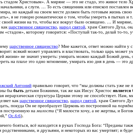
ть стадом Христовым». А миряне —
это не стадо, это живое тело Х
 начальники, а слуги. … То есть священник или епископ поставлен в
мира, но каждый на своем месте должен быть
готовым жизнь свою 
ать», я не говорю романтически о том, чтобы умереть в пытках и т.
 своей жизни на то, чтобы все вокруг было освящено.
… И миряне,
 как
царственное священство
,
народ святой
, храм Святого Духа,
ок
м «стадом», которому говорится: «Поступай так-то, делай то-то, уч
очему
царственное священство
? Мне кажется, ответ можно найти у 
ворит: всякий может управлять и властвовать,
только царь может ум
ей жизни» не значит умереть: умирать можно каждый Божий день, 
реть на плахе это одно мгновение,
умирать изо дня в день — это д
ожский Антоний
правильно говорит, что “мы должны стать уже
не 
жны бы
быть
детьми Божиими, так же как Иисус Христос
является
я иерархическая структура Церкви этому не способствует. Нам, м
еляет как
царственное священство
,
народ святой
, храм Святого Ду
дать, покуда Он не преобразует Церковь из построенной на
порядк
 в построенную на
милости
(“Я милости хочу, а не жертвы, и Богов
ий,”
Ос.6:6
).
ичего бояться,
всё находится в руках Господа Бога
: “Преданы такж
и родственниками, и друзьями, и некоторых из вас умертвят; и буд