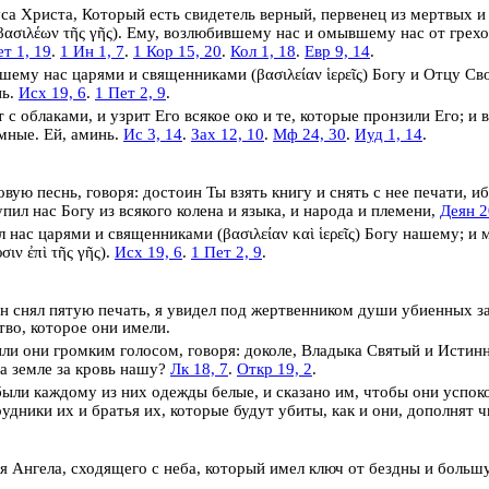
са Христа, Который есть свидетель верный, первенец из мертвых и
βασιλέων τῆς γῆς
). Ему, возлюбившему нас и омывшему нас от гре
ет 1, 19
.
1 Ин 1, 7
.
1 Кор 15, 20
.
Кол 1, 18
.
Евр 9, 14
.
вшему нас
царями и священниками
(
βασιλείαν ἱερεῖς
) Богу и Отцу Св
нь.
Исх 19, 6
.
1 Пет 2, 9
.
т с облаками, и узрит Его всякое око и те, которые пронзили Его; и
мные. Ей, аминь.
Ис 3, 14
.
Зах 12, 10
.
Мф 24, 30
.
Иуд 1, 14
.
вую песнь, говоря: достоин Ты взять книгу и снять с нее печати, и
пил нас Богу из всякого колена и языка, и народа и племени,
Деян 2
л нас
царями и священниками
(
βασιλείαν καὶ ἱερεῖς
) Богу нашему; и
σιν ἐπὶ τῆς γῆς
).
Исх 19, 6
.
1 Пет 2, 9
.
н снял пятую печать, я увидел под жертвенником
души убиенных за
тво, которое они имели.
ли они громким голосом, говоря: доколе, Владыка Святый и Истин
а земле за кровь нашу?
Лк 18, 7
.
Откр 19, 2
.
ыли каждому из них одежды белые, и сказано им, чтобы они успоко
рудники их и братья их, которые будут убиты, как и они, дополнят ч
я Ангела, сходящего с неба, который имел ключ от бездны и больш