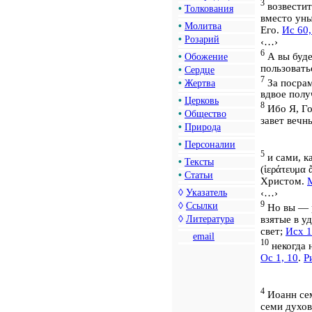
3
возвестит
•
Толкования
вместо уны
•
Молитва
Его.
Ис 60,
•
Розарий
‹…›
6
А вы буде
•
Обожение
пользовать
•
Сердце
7
За посрам
•
Жертва
вдвое полу
•
Церковь
8
Ибо Я, Го
•
Общество
завет вечн
•
Природа
•
Персоналии
5
и сами, к
•
Тексты
(
ἱεράτευμα 
•
Статьи
Христом.
М
◊
Указатель
‹…›
9
◊
Ссылки
Но вы — 
◊
Литература
взятые в у
свет;
Исх 1
email
10
некогда 
Ос 1, 10
.
Р
4
Иоанн сем
семи духов