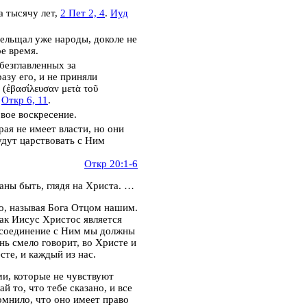
а тысячу лет,
2 Пет 2, 4
.
Иуд
прельщал уже народы, доколе не
е время.
безглавленных за
азу его, и не приняли
(
ἐβασίλευσαν μετὰ τοῦ
.
Откр 6, 11
.
вое воскресение.
ая не имеет власти, но они
удут царствовать
с Ним
Откр 20:1-6
ны быть, глядя на Христа.
…
о,
называя Бога Отцом нашим.
ак Иисус Христос является
, соединение с Ним мы должны
нь смело говорит,
во Христе и
те, и каждый из нас.
ми, которые не чувствуют
й то, что тебе сказано, и все
омнило, что оно имеет право