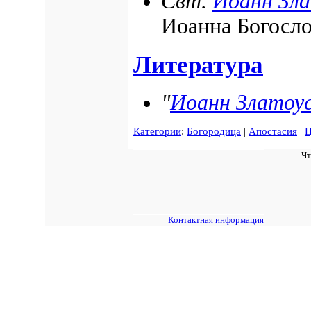
Свт.
Иоанн Зл
Иоанна Богосл
Литература
"
Иоанн Златоу
Категории
:
Богородица
|
Апостасия
|
Ц
Чт
Контактная информация