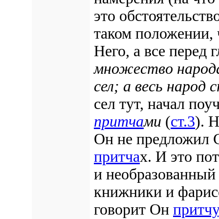
это обстоятельство
таком положении, 
Него, а все перед 
множество народа
сел; а весь народ 
сел тут, начал поу
притча
ми
(
ст.3
). 
Он не предложил С
притча
х. И это по
и необразованный 
книжники и фарисе
говорит Он
притчу