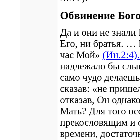
Обвинение Бого
Да и они не знали
Его, ни братья. … 
час Мой
»
(Ин.2:4).
надлежало бы слы
само чудо делаеш
сказав: «
не прише
отказав, Он однако
Мать? Для того о
прекословящим
и 
времени, достаточ