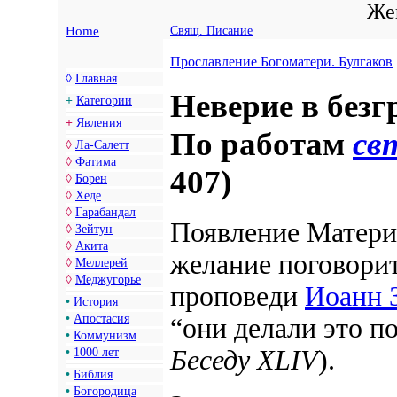
Жен
Home
Свящ. Писание
Прославление Богоматери. Булгаков
◊
Главная
Неверие в без
+
Категории
+
Явления
По работам
св
◊
Ла-Салетт
◊
Фатима
407)
◊
Борен
◊
Хеде
◊
Гарабандал
Появление Матери 
◊
Зейтун
◊
Акита
желание поговорит
◊
Меллерей
◊
Меджугорье
проповеди
Иоанн 
•
История
•
Апостасия
“они делали это
п
•
Коммунизм
Беседу XLIV
).
•
1000 лет
•
Библия
•
Богородица