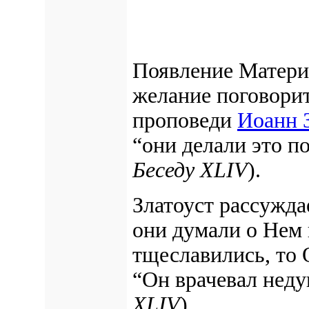
Появление Матери 
желание поговорит
проповеди
Иоанн 
“они делали это п
Беседу XLIV
).
Златоуст рассужда
они думали о Нем 
тщеславились, то О
“Он врачевал неду
XLIV
).