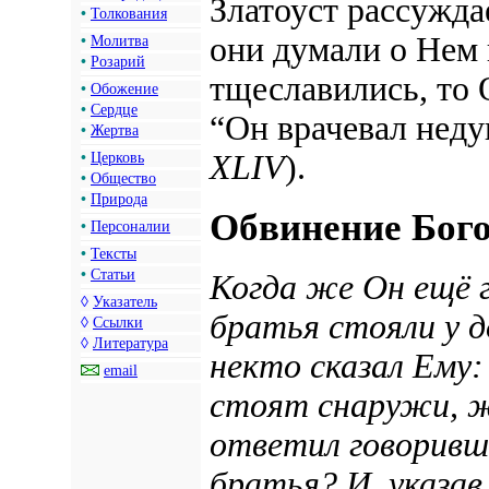
Златоуст рассужда
•
Толкования
они думали о Нем 
•
Молитва
•
Розарий
тщеславились,
то О
•
Обожение
•
Сердце
“Он врачевал неду
•
Жертва
XLIV
).
•
Церковь
•
Общество
•
Природа
Обвинение Бого
•
Персоналии
•
Тексты
•
Статьи
Когда же Он ещё г
◊
Указатель
братья стояли у д
◊
Ссылки
◊
Литература
некто сказал Ему:
email
стоят снаружи, ж
ответил говоривш
братья? И, указав