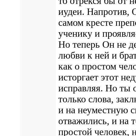
то отрекся бы от н
иудеи. Напротив, О
самом кресте пре
ученику и проявля
Но теперь Он не д
любви к ней и бра
как о простом чел
исторгает этот нед
исправляя. Но ты 
только слова, зак
и на неуместную с
отважились, и на т
простой человек, 