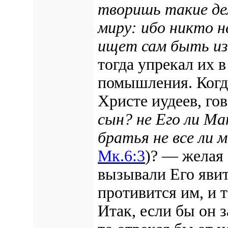
творишь такие де
миру: ибо никто н
ищет сам быть и
тогда упрекал их 
помышления. Когда
Христе иудеев, г
сын? не Его ли Ма
братья не все ли 
Мк.6:3
)? — желая 
вызывали Его явит
противится им, и т
Итак, если бы он 