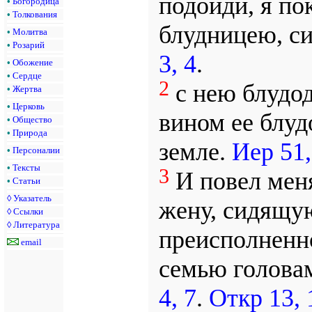
подойди, я по
•
Богородица
•
Толкования
блудницею, с
•
Молитва
•
Розарий
3, 4
.
•
Обожение
•
Сердце
2
с нею блудод
•
Жертва
•
Церковь
вином ее блу
•
Общество
•
Природа
земле.
Иер 51,
•
Персоналии
•
Тексты
3
И повел меня
•
Статьи
◊
Указатель
жену, сидящую
◊
Ссылки
◊
Литература
преисполненн
email
семью голова
4, 7
.
Откр 13, 