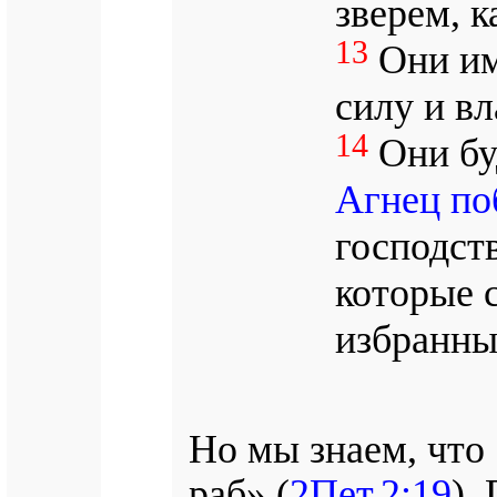
зверем, к
13
Они им
силу и вл
14
Они бу
Агнец по
господст
которые 
избранны
Но мы знаем, что 
раб» (
2Пет.2:19
).