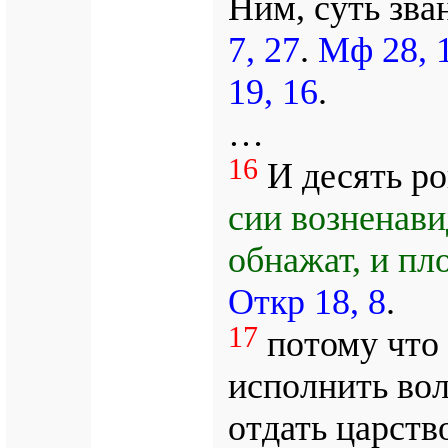
Ним, суть зва
7, 27
.
Мф 28, 
19, 16
.
…
16
И десять ро
сии возненавид
обнажат, и пло
Откр 18, 8
.
17
потому что 
исполнить вол
отдать царств