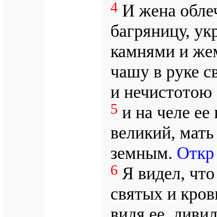
4
И жена облеч
багряницу, ук
камнями и же
чашу в руке с
и нечистотою 
5
и на челе ее
великий, мать
земным.
Откр 
6
Я видел, что
святых и кров
видя ее, диви