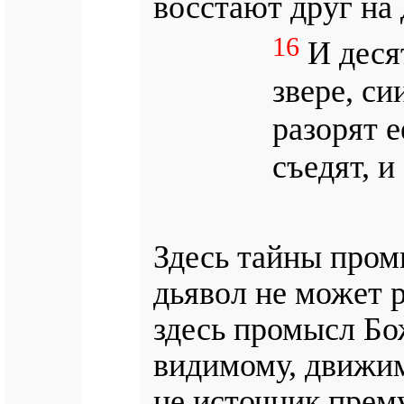
восстают друг на 
16
И десят
звере, с
разорят е
съедят, и
Здесь тайны пром
дьявол не может 
здесь промысл Бож
видимому, движим
не источник прему