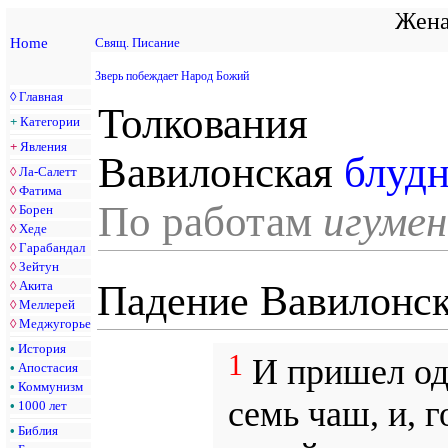
Жена
Home
Свящ. Писание
Зверь побеждает Народ Божий
◊
Главная
Толкования
+
Категории
+
Явления
Вавилонская
блуд
◊
Ла-Салетт
◊
Фатима
По работам
игуме
◊
Борен
◊
Хеде
◊
Гарабандал
◊
Зейтун
◊
Акита
Падение Вавилонс
◊
Меллерей
◊
Меджугорье
•
История
1
И пришел од
•
Апостасия
•
Коммунизм
семь чаш, и, г
•
1000 лет
•
Библия