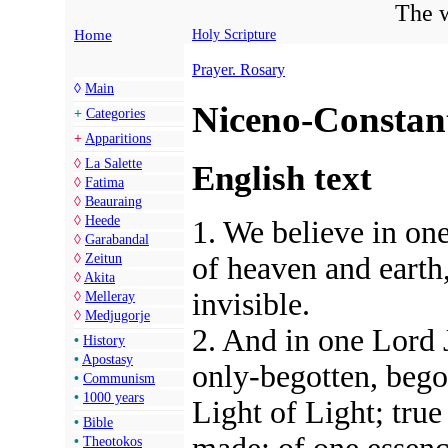
The w
Home
Holy Scripture
Prayer. Rosary
◊
Main
Niceno-Constan
+
Categories
+
Apparitions
◊
La Salette
English text
◊
Fatima
◊
Beauraing
◊
Heede
1. We believe in on
◊
Garabandal
◊
Zeitun
of heaven and earth,
◊
Akita
invisible.
◊
Melleray
◊
Medjugorje
2. And in one Lord 
•
History
•
Apostasy
only-begotten, begot
•
Communism
•
1000 years
Light of Light; tru
•
Bible
•
Theotokos