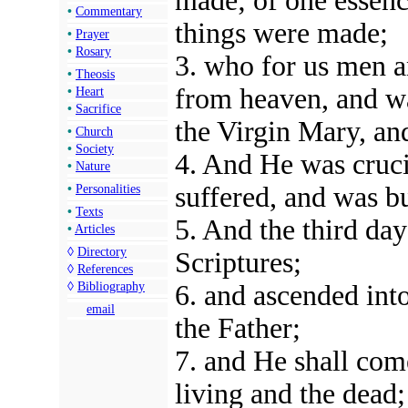
made; of one essenc
•
Commentary
things were made;
•
Prayer
•
Rosary
3. who for us men a
•
Theosis
from heaven, and wa
•
Heart
•
Sacrifice
the Virgin Mary, a
•
Church
•
Society
4. And He was cruci
•
Nature
suffered, and was b
•
Personalities
•
Texts
5. And the third day
•
Articles
◊
Directory
Scriptures;
◊
References
◊
Bibliography
6. and ascended into
email
the Father;
7. and He shall com
living and the dead