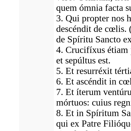
quem ómnia facta s
3. Qui propter nos 
descéndit de cœlis. 
de Spíritu Sancto e
4. Crucifíxus étiam 
et sepúltus est.
5. Et resurréxit tér
6. Et ascéndit in cœ
7. Et íterum ventúru
mórtuos: cuius regni
8. Et in Spíritum 
qui ex Patre Filióqu