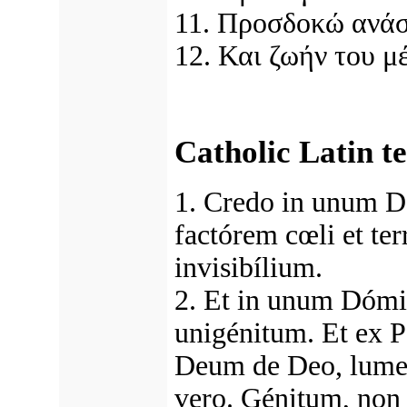
11. Προσδοκώ ανάσ
12. Και ζωήν του μ
Catholic Latin te
1. Credo in unum 
factórem cœli et te
invisibílium.
2. Et in unum Dómi
unigénitum. Et ex P
Deum de Deo, lume
vero. Génitum, non 