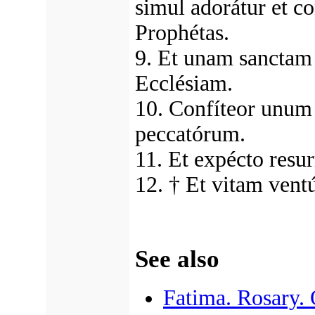
simul adorátur et co
Prophétas.
9. Et unam sanctam
Ecclésiam.
10. Confíteor unum
peccatórum.
11. Et expécto res
12. † Et vitam vent
See also
Fatima. Rosary.